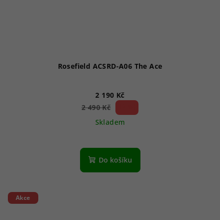
Rosefield ACSRD-A06 The Ace
2 190 Kč
12 %)
2 490 Kč
(–
Skladem
Do košíku
Akce