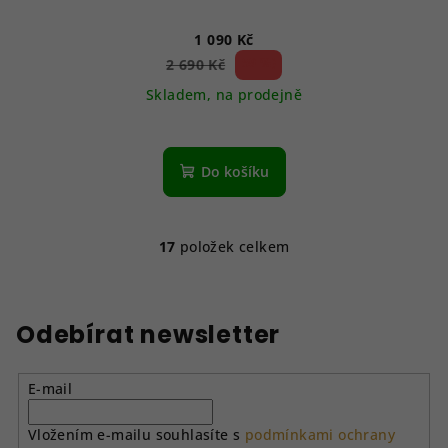
1 090 Kč
59 %)
2 690 Kč
(–
Skladem, na prodejně
Do košíku
17
položek celkem
O
v
l
á
Odebírat newsletter
d
a
E-mail
c
í
Vložením e-mailu souhlasíte s
podmínkami ochrany
p