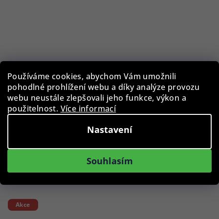
Rosefield RMSSS-R02 The Pearl Edit 36mm
Používáme cookies, abychom Vám umožnili
pohodlné prohlížení webu a díky analýze provozu
webu neustále zlepšovali jeho funkce, výkon a
2 490 Kč
použitelnost.
Více informací
13 %)
2 890 Kč
(–
Nastavení
Skladem
Souhlasím
Do košíku
Akce