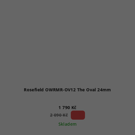
Rosefield OWRMR-OV12 The Oval 24mm
1 790 Kč
14 %)
2 090 Kč
(–
Skladem