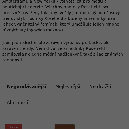
Amsterdamu a New Yorku - volnost, cit pro módu a
neutichající energie. Všechny hodinky Rosefield jsou
precizně navrženy tak, aby tvořily jednoduchý, nadčasový,
trendy styl. Hodinky Rosefield s koženými řemínky mají
lehce vyměnitelný řemínek, který umožňuje jejich mnoho
různých stylingových možností.
Jsou jednoduché, ale zároveň výrazné, praktické, ale
zároveň trendy. Není divu, že si hodinky Rosefield
zamilovala nejedna módní nadšenkyně také z řad známých
osobností.
Ř
a
Nejprodávanější
Nejlevnější
Nejdražší
z
e
Abecedně
n
í
V
p
Akce