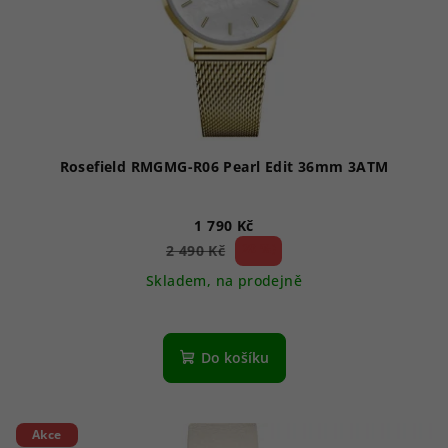
Rosefield RMGMG-R06 Pearl Edit 36mm 3ATM
1 790 Kč
28 %)
2 490 Kč
(–
Skladem, na prodejně
Do košíku
Akce