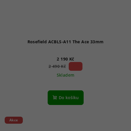
Rosefield ACBLS-A11 The Ace 33mm
2 190 Kč
12 %)
2 490 Kč
(–
Skladem
Do košíku
Akce