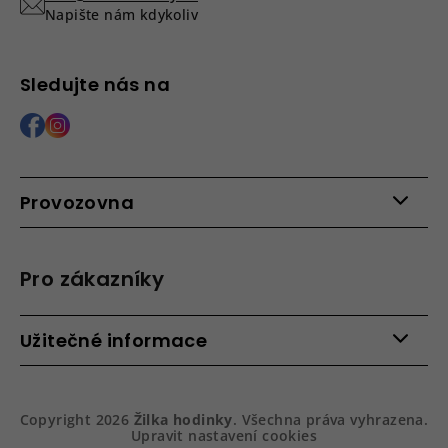
Napište nám kdykoliv
Sledujte nás na
Provozovna
Po - Pá: 9:00 - 15:00
Roháčova 639, 390 02 Tábor
Pro zákazníky
Více informací >
Kontakty
Užitečné informace
Věrnostní program
Bezpečená platba
Doprava a platba
Hodnocení obchodu
Slovník pojmů
Jak zboží balíme
Copyright 2026
Žilka hodinky
. Všechna práva vyhrazena.
Obchodní podmínky
Dárkové balení hodinek
Upravit nastavení cookies