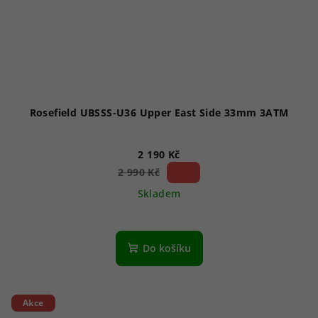
Rosefield UBSSS-U36 Upper East Side 33mm 3ATM
2 190 Kč
26 %)
2 990 Kč
(–
Skladem
Do košíku
Akce