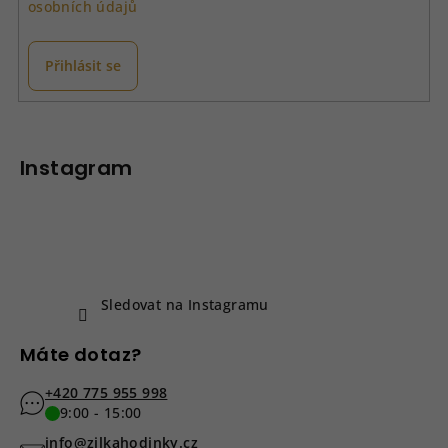
osobních údajů
r
v
k
Přihlásit se
y
v
Z
ý
á
p
p
Instagram
i
a
s
u
t
í
Sledovat na Instagramu
Máte dotaz?
+420 775 955 998
9:00 - 15:00
info@zilkahodinky.cz