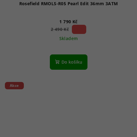
Rosefield RMOLS-R05 Pearl Edit 36mm 3ATM
1 790 Kč
28 %)
2 490 Kč
(–
Skladem
Do košíku
Akce