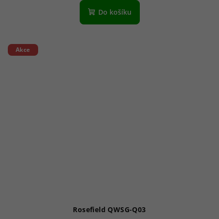
Do košíku
Akce
Rosefield QWSG-Q03