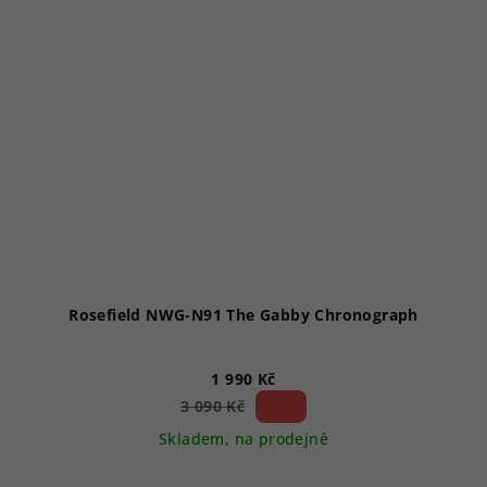
Rosefield NWG-N91 The Gabby Chronograph
1 990 Kč
35 %)
3 090 Kč
(–
Skladem, na prodejně