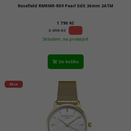
Rosefield RMRMR-R09 Pearl Edit 36mm 3ATM
1 790 Kč
28 %)
2 490 Kč
(–
Skladem, na prodejně
Do košíku
Akce