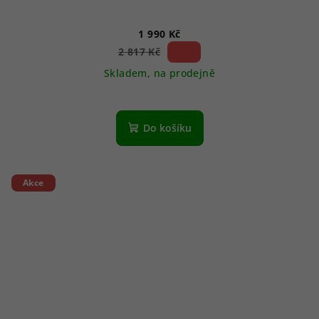
1 990 Kč
29 %)
2 817 Kč
(–
Skladem, na prodejně
Do košíku
Akce