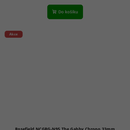
Do košíku
Akce
Rosefield NCGRG-N95 The Gabby Chrono 33mm