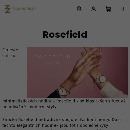
Přejít
na
obsah
Nákupn
Hledat
Přihlášení
Rosefield
košík
Objevte
sbírku
minimalistických hodinek Rosefield - od klasických siluet až
po odvážné, moderní styly.
Značka Rosefield netradičně spojuje dva kontinenty. Duší
těchto elegantních hodinek jsou totiž společné rysy