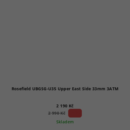
Rosefield UBGSG-U35 Upper East Side 33mm 3ATM
2 190 Kč
26 %)
2 990 Kč
(–
Skladem