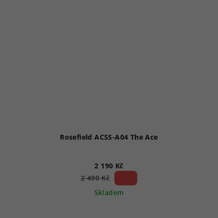
Rosefield ACSS-A04 The Ace
2 190 Kč
12 %)
2 490 Kč
(–
Skladem