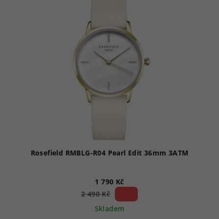
Rosefield RMBLG-R04 Pearl Edit 36mm 3ATM
1 790 Kč
28 %)
2 490 Kč
(–
Skladem