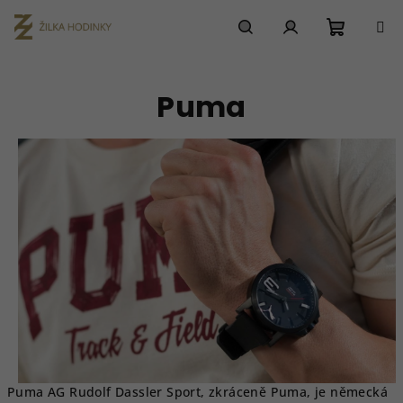
Přejít
na
obsah
Nákupn
Hledat
Přihlášení
Puma
košík
Puma AG Rudolf Dassler Sport, zkráceně Puma, je německá