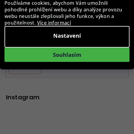
Používáme cookies, abychom Vám umožnili
pohodlné prohlížení webu a díky analýze provozu
Odebírat newsletter
webu neustále zlepšovali jeho funkce, výkon a
použitelnost.
Více informací
E-mail
Nastavení
Vložením e-mailu souhlasíte s
podmínkami ochrany
osobních údajů
Souhlasím
Přihlásit se
Z
á
p
Instagram
a
t
í