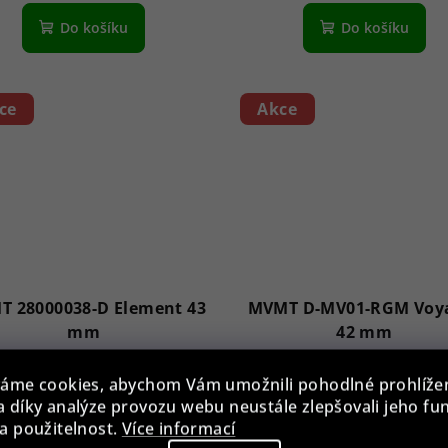
Do košíku
Do košíku
ce
Akce
 28000038-D Element 43
MVMT D-MV01-RGM Voy
mm
42 mm
1 590 Kč
1 890 Kč
áme cookies, abychom Vám umožnili pohodlné prohlíže
2 290 Kč
30 %)
2 990 Kč
36 %)
 díky analýze provozu webu neustále zlepšovali jeho fu
(–
(–
a použitelnost.
Více informací
Skladem
Skladem, na prodejn