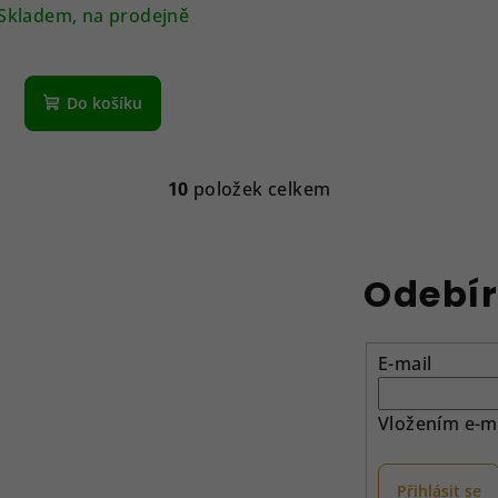
Skladem, na prodejně
Do košíku
10
položek celkem
O
v
l
Odebír
á
d
a
E-mail
c
í
Vložením e-ma
p
r
Přihlásit se