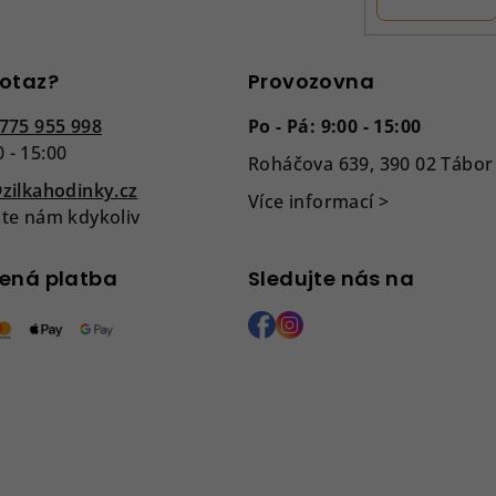
v
k
y
otaz?
Provozovna
v
775 955 998
Po - Pá: 9:00 - 15:00
ý
0 - 15:00
Roháčova 639, 390 02 Tábor
p
zilkahodinky.cz
i
Více informací >
te nám kdykoliv
s
u
ená platba
Sledujte nás na