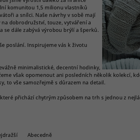
dií jsme vyrostli daleko za hranice
lní komunitou 1,5 milionu vlastníků
vátoři a snílci. Naše návrhy v sobě mají
 na dobrodružství, touze, vytváření a
 se dále zabývá výrobou brýlí a šperků.
 poslání. Inspirujeme vás k životu
vážně minimalistické, decentní hodinky,
eme však opomenout ani posledních několik kolekcí, kde 
y, to vše samozřejmě s důrazem na detail.
teré přichází chytrým způsobem na trh s jednou z nejlá
jdražší
Abecedně