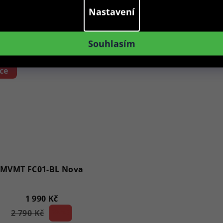
Nastavení
Do košíku
Do košíku
Souhlasím
ce
MVMT FC01-BL Nova
1 990 Kč
2 790 Kč
28 %)
(–