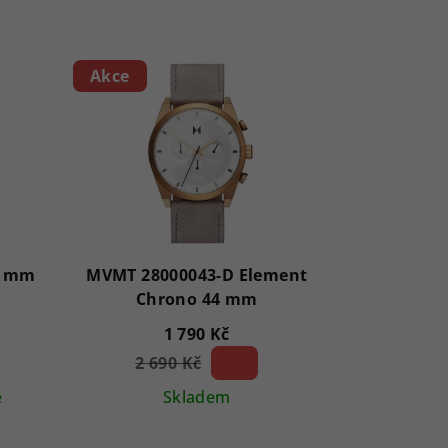
Akce
9 mm
MVMT 28000043-D Element
Chrono 44 mm
1 790 Kč
2 690 Kč
33 %)
(–
ě
Skladem