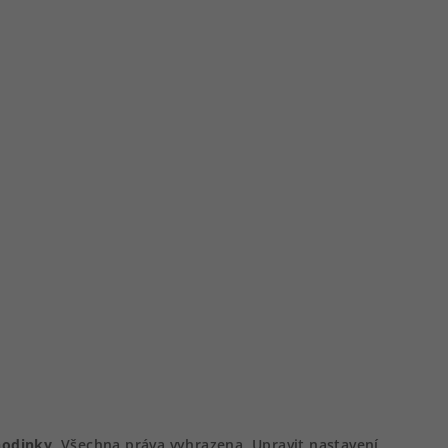
hodinky
. Všechna práva vyhrazena.
Upravit nastavení