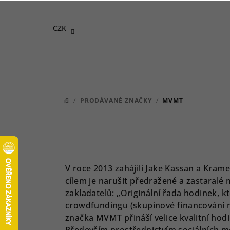
Přejít
na
CZK
obsah
/
PRODÁVANÉ ZNAČKY
/
MVMT
DOMŮ
V roce 2013 zahájili Jake Kassan a Kram
cílem je narušit předražené a zastaral
zakladatelů: „Originální řada hodinek, kt
crowdfundingu (skupinové financování me
značka MVMT přináší velice kvalitní hodi