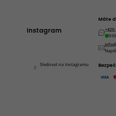
Z
Máte d
á
Instagram
p
+420 
9:0
a
info@
t
Napiš
í
Sledovat na Instagramu
Bezpeč