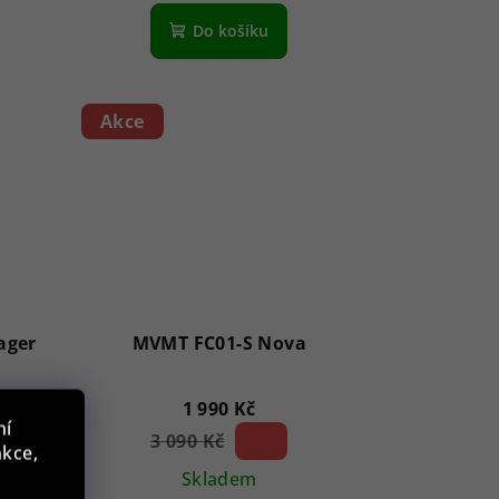
Do košíku
Akce
ager
MVMT FC01-S Nova
1 990 Kč
ní
3 090 Kč
35 %)
nkce,
(–
ě
Skladem