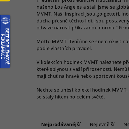
Především prostřednictvím sociálních mé
našeho Los Angeles a stali jsme se globá
MVMT. Naší inspirací jsou go-getteři, ino
ducha přesně těchto lidí. Jsou postaveny
odvaze narušit přikázanou normu.“ Firma
Motto MVMT: Tvoříme se snem oživit naše
podle vlastních pravidel.
V kolekcích hodinek MVMT naleznete pře
které splynou s vaší přirozeností. Nemůž
mají chuť na hravé nebo sportovní kousk
Nechte se unést kolekcí hodinek MVMT, k
se staly hitem po celém světě.
Ř
a
Nejprodávanější
Nejlevnější
Ne