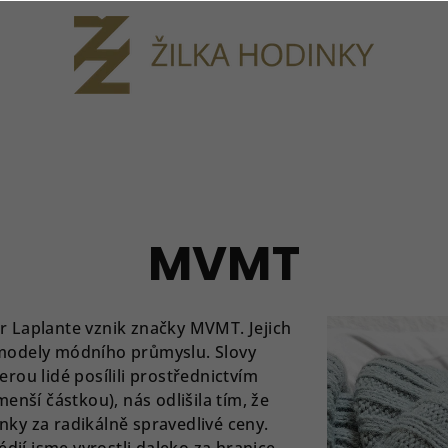
MVMT
er Laplante vznik značky MVMT. Jejich
é modely módního průmyslu. Slovy
erou lidé posílili prostřednictvím
nší částkou), nás odlišila tím, že
nky za radikálně spravedlivé ceny.