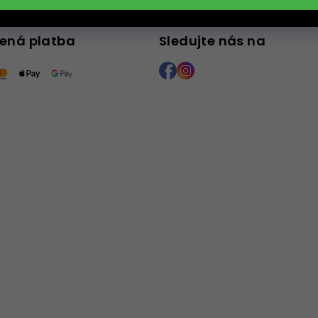
te nám kdykoliv
ená platba
Sledujte nás na