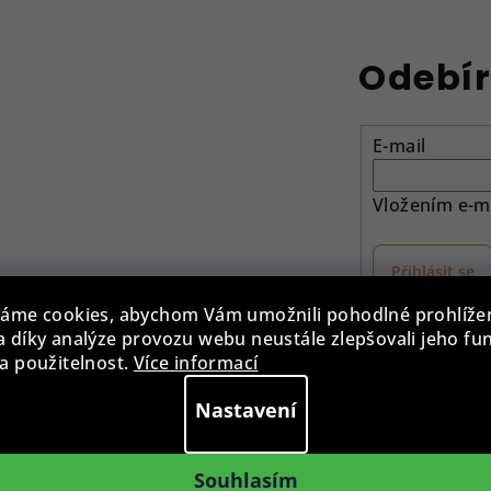
Odebír
E-mail
Vložením e-ma
Přihlásit se
áme cookies, abychom Vám umožnili pohodlné prohlíže
 díky analýze provozu webu neustále zlepšovali jeho fu
otaz?
Provozovna
a použitelnost.
Více informací
775 955 998
Po - Pá: 9:00 - 15:00
Nastavení
0 - 15:00
Roháčova 639, 390 02 Tábor
zilkahodinky.cz
Více informací >
Souhlasím