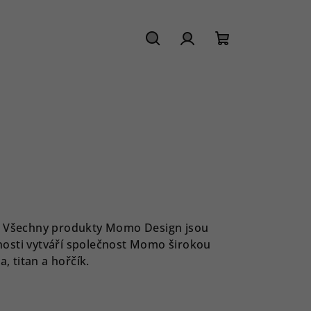
Hledat
Přihlášení
Nákupní
košík
Všechny produkty Momo Design jsou
čnosti vytváří společnost Momo širokou
, titan a hořčík.