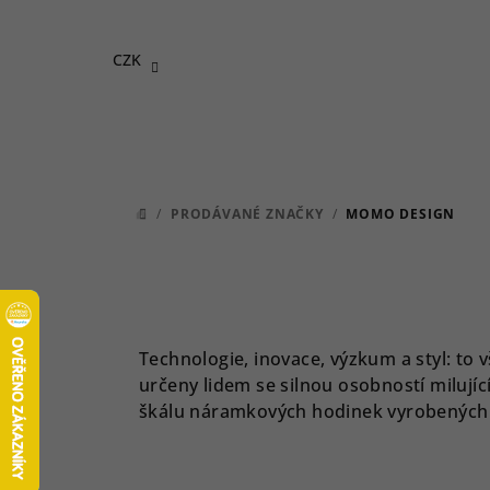
Přejít
na
CZK
obsah
/
PRODÁVANÉ ZNAČKY
/
MOMO DESIGN
DOMŮ
Technologie, inovace, výzkum a styl: to 
určeny lidem se silnou osobností milují
škálu náramkových hodinek vyrobených z v