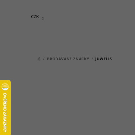
Přejít
na
CZK
obsah
/
PRODÁVANÉ ZNAČKY
/
JUWELIS
DOMŮ