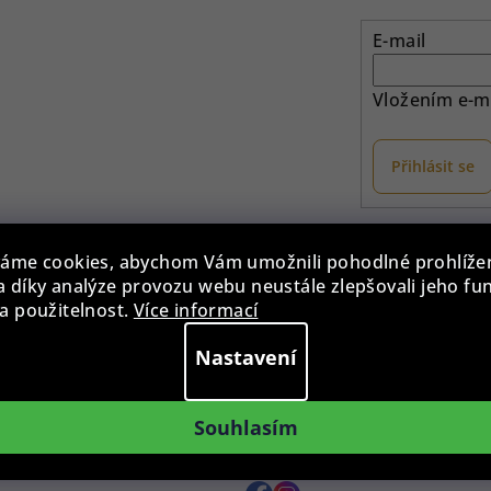
E-mail
Vložením e-ma
Přihlásit se
otaz?
Provozovna
áme cookies, abychom Vám umožnili pohodlné prohlíže
 díky analýze provozu webu neustále zlepšovali jeho fu
775 955 998
Po - Pá: 9:00 - 15:00
a použitelnost.
Více informací
0 - 15:00
Roháčova 639, 390 02 Tábor
Nastavení
zilkahodinky.cz
Více informací >
te nám kdykoliv
Souhlasím
ená platba
Sledujte nás na