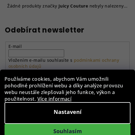
Žádné produkty značky
Juicy Couture
nebyly nalezeny...
Odebírat newsletter
E-mail
Vložením e-mailu souhlasíte s
podmínkami ochrany
osobních údajů
Používáme cookies, abychom Vám umožnili
Přihlásit se
pohodlné prohlížení webu a díky analýze provozu
webu neustále zlepšovali jeho funkce, výkon a
Z
použitelnost.
Více informací
á
Nastavení
p
Instagram
a
Souhlasím
t