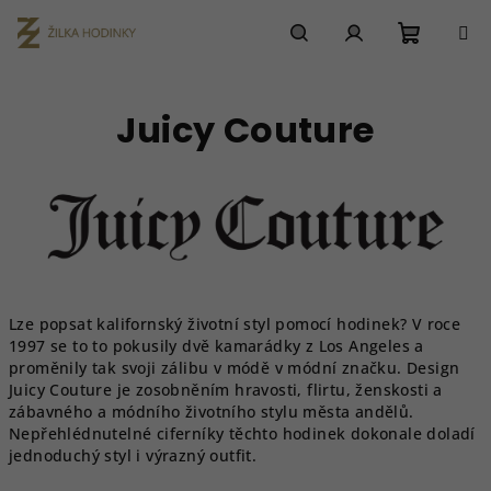
Přejít
na
obsah
Nákupn
Hledat
Přihlášení
Juicy Couture
košík
Lze popsat kalifornský životní styl pomocí hodinek? V roce
1997 se to to pokusily dvě kamarádky z Los Angeles a
proměnily tak svoji zálibu v módě v módní značku. Design
Juicy Couture je zosobněním hravosti, flirtu, ženskosti a
zábavného a módního životního stylu města andělů.
Nepřehlédnutelné ciferníky těchto hodinek dokonale doladí
jednoduchý styl i výrazný outfit.