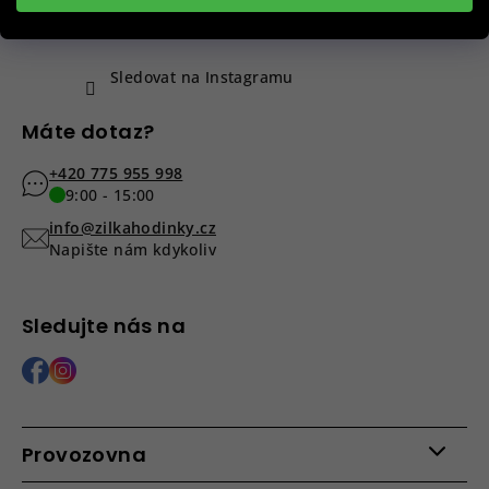
í
Sledovat na Instagramu
Máte dotaz?
+420 775 955 998
9:00 - 15:00
info@zilkahodinky.cz
Napište nám kdykoliv
Sledujte nás na
Provozovna