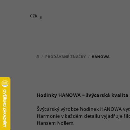
Přejít
na
CZK
obsah
/
PRODÁVANÉ ZNAČKY
/
HANOWA
DOMŮ
Hodinky HANOWA = švýcarská kvalita z
Švýcarský výrobce hodinek HANOWA vyt
Harmonie v každém detailu vyjadřuje filo
Hansem Nollem.