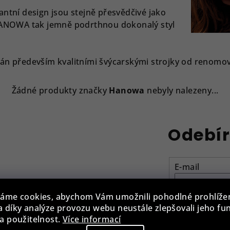
gantní design jsou stejně přesvědčivé jako
HANOWA tak jemně podrthnou dokonalý styl
án především kvalitními švýcarskými strojky od renomo
Žádné produkty značky
Hanowa
nebyly nalezeny...
Odebír
E-mail
Vložením e-ma
áme cookies, abychom Vám umožnili pohodlné prohlíže
 díky analýze provozu webu neustále zlepšovali jeho fu
a použitelnost.
Více informací
Přihlásit se