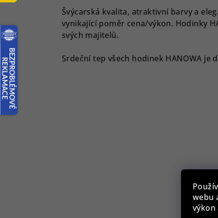
Švýcarská kvalita, atraktivní barvy a ele
vynikající poměr cena/výkon. Hodinky 
svých majitelů.
Srdeční tep všech hodinek HANOWA je d
Použív
webu a
výkon 