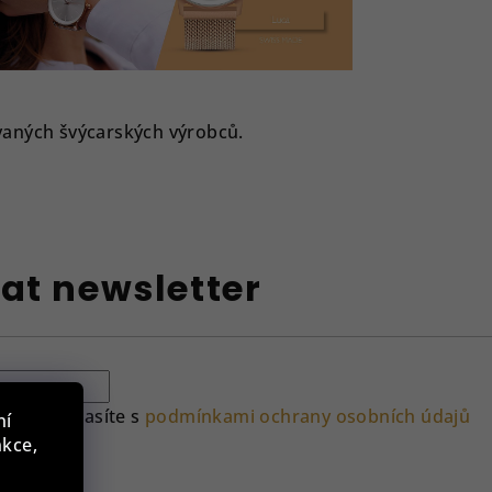
vaných švýcarských výrobců.
at newsletter
ilu souhlasíte s
podmínkami ochrany osobních údajů
ní
nkce,