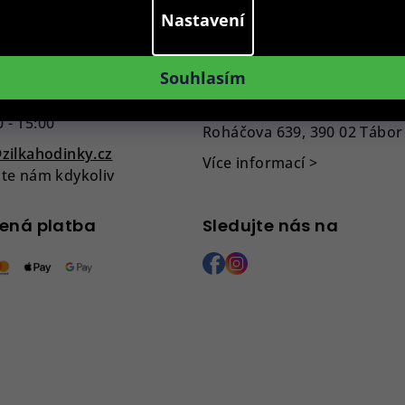
Nastavení
otaz?
Provozovna
Souhlasím
775 955 998
Po - Pá: 9:00 - 15:00
0 - 15:00
Roháčova 639, 390 02 Tábor
zilkahodinky.cz
Více informací >
te nám kdykoliv
ená platba
Sledujte nás na