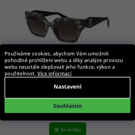
Používáme cookies, abychom Vám umožnili
pohodlné prohlížení webu a díky analýze provozu
webu neustále zlepšovali jeho funkce, výkon a
použitelnost.
Více informací
Furla sluneční brýle SFU811 06BZ 54 - Dámské
Nastavení
2 090 Kč
Souhlasím
Skladem
Do košíku