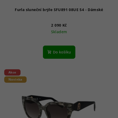
t
ů
Furla sluneční brýle SFU891 08UE 54 - Dámské
2 090 Kč
Skladem
Do košíku
Akce
Novinka