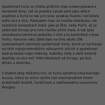
Společnost Furla se chtěla přiblížit stylu emancipované a
nezávislé ženy, což se posléze začalo jevit jako velice
úspěšné a Furla se tak pro svou vysokou kvalitu rozrůstala
stále více a více. Postupem času se značka dostávala i do
ostatních evropských měst, jako je Řím, nebo Paříž, až se
zdála být Evropa pro tuto značku příliš malá. A tak byla
zanedlouho otevřena pobočka v USA a to konkrétně v New
Yorku. Koncem roku 2008 bylo na trhu okolo 296
samostatných obchodů společnosti Furla, které se nacházejí
na těch nejvýznamnějších nákupních ulicích a společnost
také prodává svoje hodinky, kabelky, boty a další kožené
doplňky ve více než 1000 lokalitách od Evropy, po Asii,
Afriku a Ameriku.
S klidem tedy můžeme říct, že Furla vytvořila nový koncept
luxusu, který se velice rychle stal mezinárodním hitem
právě kvůli kvalitě, funkčnosti a nadčasovému luxusnímu
designu.
Ř