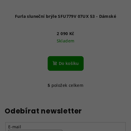
Furla sluneční brýle SFU779V 07UX 53 - Dámské
2 090 Kč
Skladem
Do košíku
5
položek celkem
O
v
l
á
Odebírat newsletter
d
a
E-mail
c