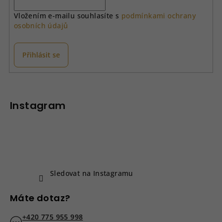
í
Vložením e-mailu souhlasíte s
podmínkami ochrany
p
osobních údajů
r
v
k
Přihlásit se
y
v
Z
ý
á
p
p
Instagram
i
a
s
u
t
í
Sledovat na Instagramu
Máte dotaz?
+420 775 955 998