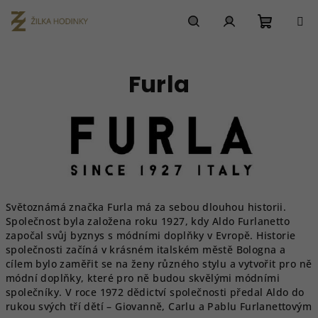
Přejít
na
obsah
Nákupn
Hledat
Přihlášení
Furla
košík
Světoznámá značka Furla má za sebou dlouhou historii.
Společnost byla založena roku 1927, kdy Aldo Furlanetto
započal svůj byznys s módními doplňky v Evropě. Historie
společnosti začíná v krásném italském městě Bologna a
cílem bylo zaměřit se na ženy různého stylu a vytvořit pro ně
módní doplňky, které pro ně budou skvělými módními
společníky. V roce 1972 dědictví společnosti předal Aldo do
rukou svých tří dětí – Giovanně, Carlu a Pablu Furlanettovým