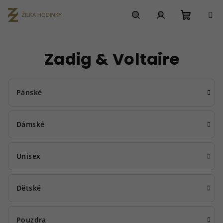
Přejít
na
obsah
Nákupn
Hledat
Přihlášení
Zadig & Voltaire
košík
Pánské
Dámské
Unisex
Dětské
Pouzdra