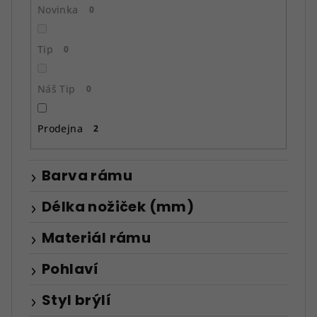
ů
Novinka
0
Tip
0
Náš Tip
0
Prodejna
2
Barva rámu
Délka nožiček (mm)
Materiál rámu
Pohlaví
Styl brýlí