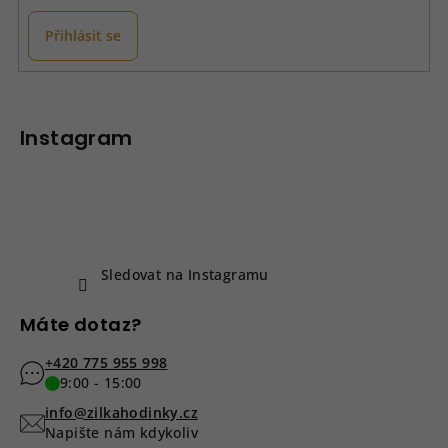
v
k
Přihlásit se
y
v
Z
ý
á
p
p
Instagram
i
a
s
u
t
í
Sledovat na Instagramu
Máte dotaz?
+420 775 955 998
9:00 - 15:00
info@zilkahodinky.cz
Napište nám kdykoliv