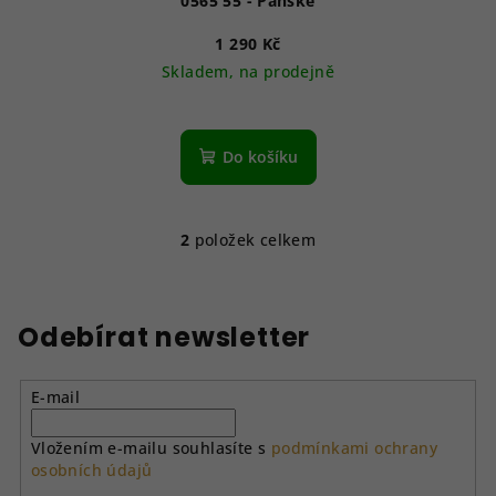
0565 55 - Pánské
1 290 Kč
Skladem, na prodejně
Do košíku
2
položek celkem
O
v
l
á
Odebírat newsletter
d
a
E-mail
c
í
Vložením e-mailu souhlasíte s
podmínkami ochrany
p
osobních údajů
r