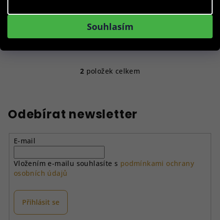
Souhlasím
Do košíku
2
položek celkem
O
v
l
á
Odebírat newsletter
d
a
E-mail
c
í
Vložením e-mailu souhlasíte s
podmínkami ochrany
p
osobních údajů
r
v
k
Přihlásit se
y