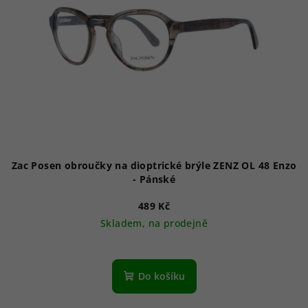
s
u
p
k
r
t
o
ů
d
u
k
t
ů
Zac Posen obroučky na dioptrické brýle ZENZ OL 48 Enzo
- Pánské
489 Kč
Skladem, na prodejně
Do košíku