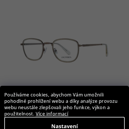
Používáme cookies, abychom Vám umožnili
pohodlné prohlížení webu a díky analýze provozu
Zac Posen obroučky na dioptrické brýle ZRUD SA 49
webu neustále zlepšovali jeho funkce, výkon a
Rudolph - Pánské
použitelnost.
Více informací
489 Kč
Nastavení
Skladem, na prodejně