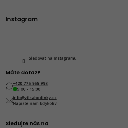
v
Z
ý
á
p
p
Instagram
i
a
s
u
t
í
Sledovat na Instagramu
Máte dotaz?
+420 775 955 998
9:00 - 15:00
info@zilkahodinky.cz
Napište nám kdykoliv
Sledujte nás na