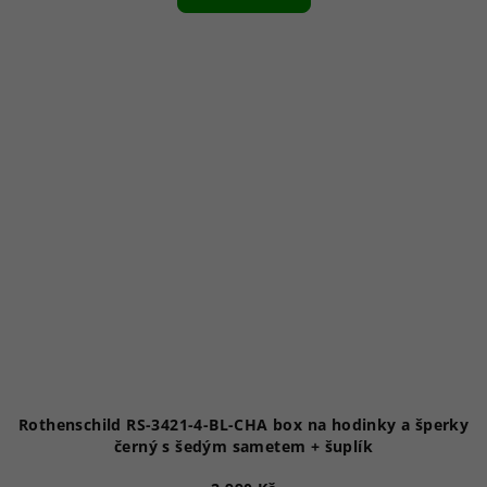
Rothenschild RS-3421-4-BL-CHA box na hodinky a šperky
černý s šedým sametem + šuplík