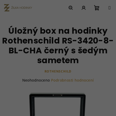
Přejít
na
obsah
Nákupn
Hledat
Přihlášení
Úložný box na hodinky
košík
Rothenschild RS-3420-8-
BL-CHA černý s šedým
sametem
ROTHENSCHILD
Průměrné
Neohodnoceno
Podrobnosti hodnocení
hodnocení
produktu
je
0,0
z
5