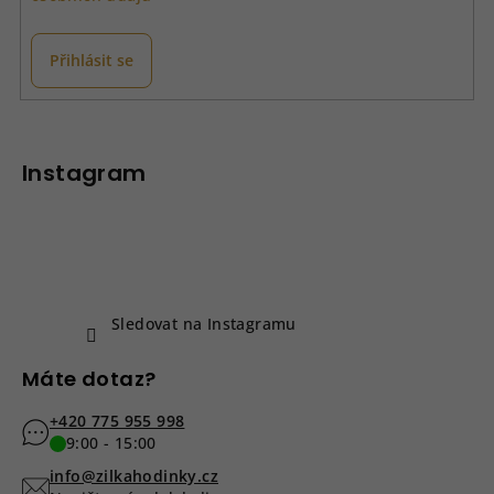
Přihlásit se
Z
á
p
Instagram
a
t
í
Sledovat na Instagramu
Máte dotaz?
+420 775 955 998
9:00 - 15:00
info@zilkahodinky.cz