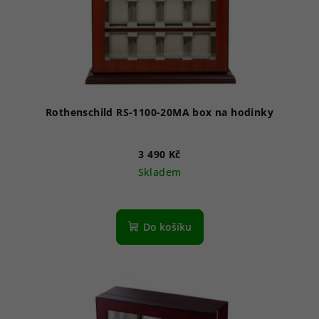
Rothenschild RS-1100-20MA box na hodinky
3 490 Kč
Skladem
Průměrné
hodnocení
produktu
Do košíku
je
5,0
z
5
hvězdiček.