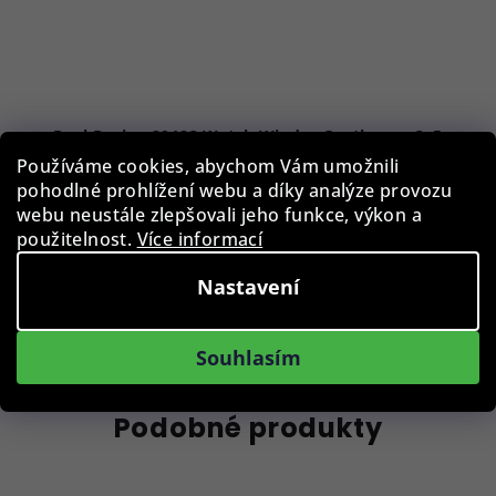
Paul Design 20123 Watch Winder Gentlemen 3+5
Macassar
Používáme cookies, abychom Vám umožnili
pohodlné prohlížení webu a díky analýze provozu
23 190 Kč
webu neustále zlepšovali jeho funkce, výkon a
Skladem
použitelnost.
Více informací
Nastavení
Do košíku
Souhlasím
Podobné produkty