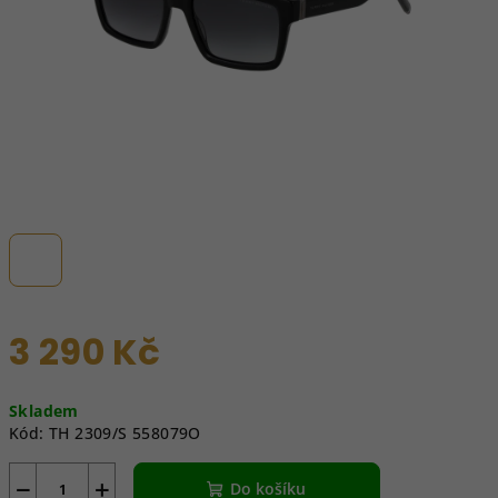
3 290 Kč
Měrná
Skladem
cena:
Kód:
TH 2309/S 558079O
−
+
Do košíku