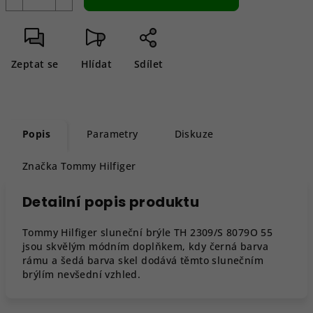
Zeptat se
Hlídat
Sdílet
Popis
Parametry
Diskuze
Značka
Tommy Hilfiger
Detailní popis produktu
Tommy Hilfiger sluneční brýle TH 2309/S 8079O 55
jsou skvělým módním doplňkem, kdy černá barva
rámu a šedá barva skel dodává těmto slunečním
brýlím nevšední vzhled.