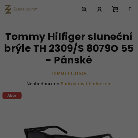
Přejít
na
obsah
Nákupn
Hledat
Přihlášení
Tommy Hilfiger sluneční
košík
brýle TH 2309/S 8079O 55
- Pánské
TOMMY HILFIGER
Průměrné
Neohodnoceno
Podrobnosti hodnocení
hodnocení
produktu
Akce
je
0,0
z
5
hvězdiček.