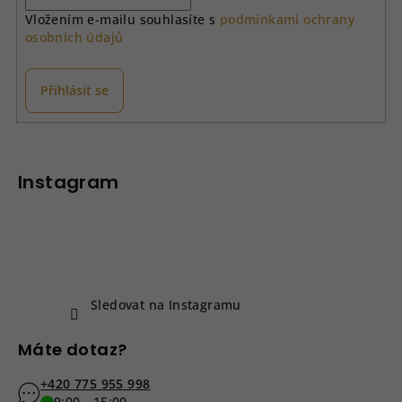
Vložením e-mailu souhlasíte s
podmínkami ochrany
osobních údajů
Přihlásit se
Z
á
p
Instagram
a
t
í
Sledovat na Instagramu
Máte dotaz?
+420 775 955 998
9:00 - 15:00