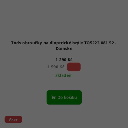
Tods obroučky na dioptrické brýle TO5223 081 52 -
Dámské
1 290 Kč
18 %)
1 590 Kč
(–
Skladem
Do košíku
Akce