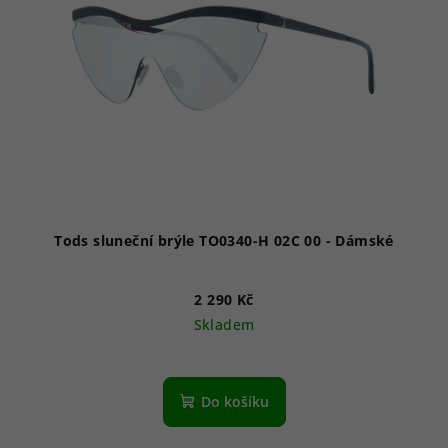
s
u
p
k
r
t
o
ů
d
u
k
t
ů
Tods sluneční brýle TO0340-H 02C 00 - Dámské
2 290 Kč
Skladem
Do košíku