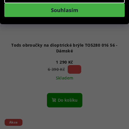
Souhlasím
Tods obroučky na dioptrické brýle TO5280 016 56 -
Dámské
1 290 Kč
79 %)
6 390 Kč
(–
Skladem
Do košíku
Akce