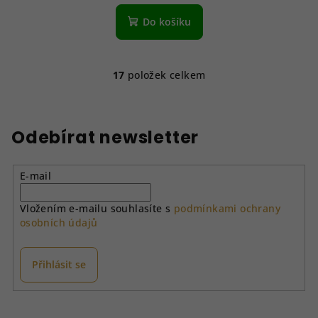
Do košíku
17
položek celkem
O
v
l
á
Odebírat newsletter
d
a
E-mail
c
í
Vložením e-mailu souhlasíte s
podmínkami ochrany
p
osobních údajů
r
v
k
Přihlásit se
y
v
Z
ý