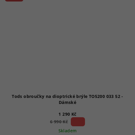
Tods obroučky na dioptrické brýle TO5200 033 52 -
Dámské
1 290 Kč
81 %)
6 990 Kč
(–
Skladem