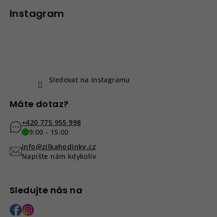
á
p
p
Instagram
i
a
s
u
t
í
Sledovat na Instagramu
Máte dotaz?
+420 775 955 998
9:00 - 15:00
info@zilkahodinky.cz
Napište nám kdykoliv
Sledujte nás na