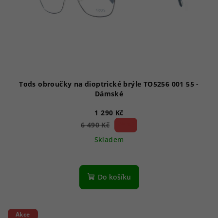
Tods obroučky na dioptrické brýle TO5256 001 55 -
Dámské
1 290 Kč
80 %)
6 490 Kč
(–
Skladem
Do košíku
Akce