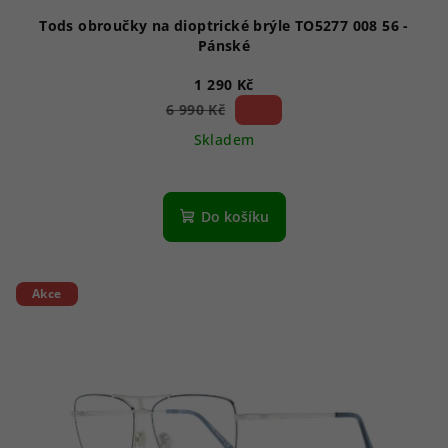
Tods obroučky na dioptrické brýle TO5277 008 56 -
Pánské
1 290 Kč
81 %)
6 990 Kč
(–
Skladem
Do košíku
Akce