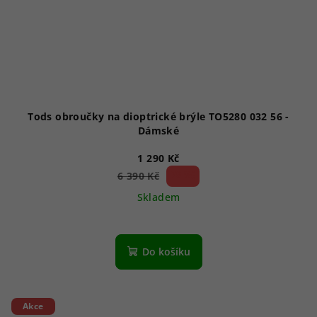
Tods obroučky na dioptrické brýle TO5280 032 56 -
Dámské
1 290 Kč
79 %)
6 390 Kč
(–
Skladem
Do košíku
Akce