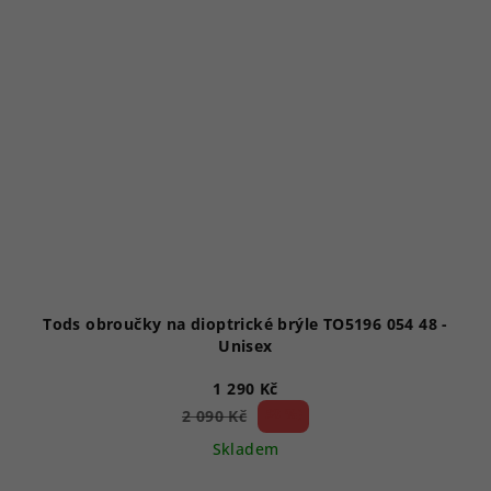
Tods obroučky na dioptrické brýle TO5196 054 48 -
Unisex
1 290 Kč
38 %)
2 090 Kč
(–
Skladem