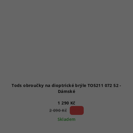
Tods obroučky na dioptrické brýle TO5211 072 52 -
Dámské
1 290 Kč
38 %)
2 090 Kč
(–
Skladem