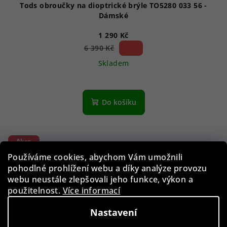
Tods obroučky na dioptrické brýle TO5280 033 56 -
Dámské
1 290 Kč
79 %)
6 390 Kč
(–
Skladem
Do košíku
Akce
Používáme cookies, abychom Vám umožnili
pohodlné prohlížení webu a díky analýze provozu
webu neustále zlepšovali jeho funkce, výkon a
použitelnost.
Více informací
Nastavení