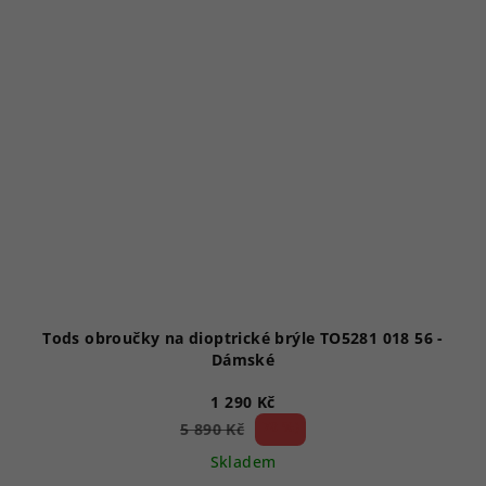
Tods obroučky na dioptrické brýle TO5281 018 56 -
Dámské
1 290 Kč
78 %)
5 890 Kč
(–
Skladem