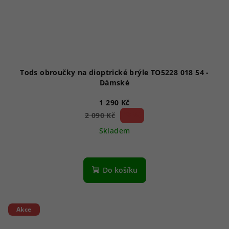
Tods obroučky na dioptrické brýle TO5228 018 54 -
Dámské
1 290 Kč
38 %)
2 090 Kč
(–
Skladem
Do košíku
Akce