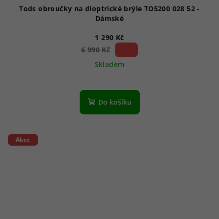
Tods obroučky na dioptrické brýle TO5200 028 52 -
Dámské
1 290 Kč
81 %)
6 990 Kč
(–
Skladem
Do košíku
Akce