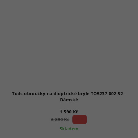
Tods obroučky na dioptrické brýle TO5237 002 52 -
Dámské
1 590 Kč
76 %)
6 890 Kč
(–
Skladem