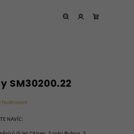
Hledat
Přihlášení
Nákupní
košík
ry SM30200.22
i hodnocení
TE NAVÍC:
íců (5 let Citizen, 3 roky Bulova, 3