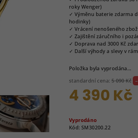
z
roky Wenger)
5
✓ Výměnu baterie zdarma do
hvězdiček.
hodinky)
✓ Vrácení nenošeného zbož
✓ Zajištění záručního i pozá
✓ Doprava nad 3000 Kč zda
✓ Další výhody a slevy v r
Položka byla vyprodána…
standardní cena:
5 090 Kč
4 390 Kč
Měrná
cena:
Vyprodáno
Kód:
SM30200.22