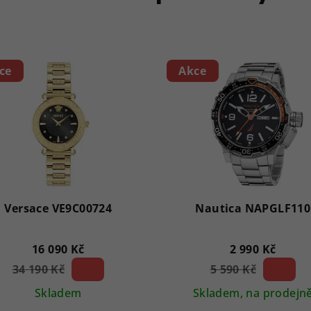
ce
Akce
Versace VE9C00724
Nautica NAPGLF110
16 090 Kč
2 990 Kč
34 190 Kč
52 %)
5 590 Kč
46 %)
(–
(–
Skladem
Skladem, na prodejn