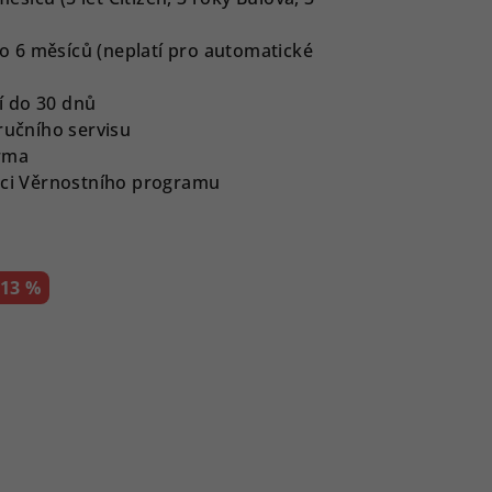
 6 měsíců (neplatí pro automatické
í do 30 dnů
ručního servisu
rma
ámci Věrnostního programu
–13 %