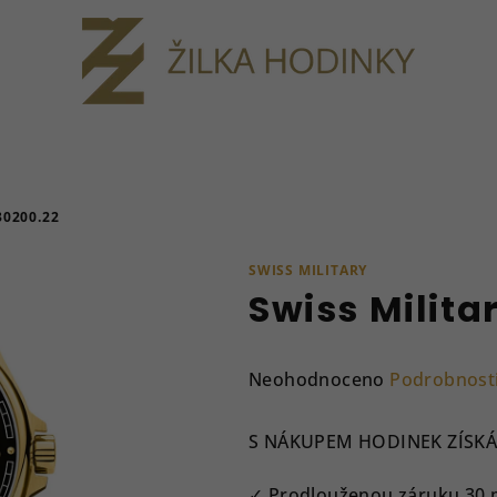
30200.22
SWISS MILITARY
Swiss Milita
Průměrné
Neohodnoceno
Podrobnost
hodnocení
produktu
S NÁKUPEM HODINEK ZÍSKÁ
je
0,0
✓ Prodlouženou záruku 30 měs