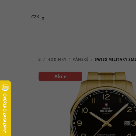
Přejít
na
CZK
obsah
/
HODINKY
/
PÁNSKÉ
/
SWISS MILITARY SM
DOMŮ
Akce