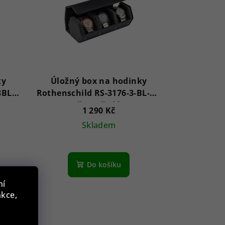
ky
Úložný box na hodinky
3BL
Rothenschild RS-3176-3-BL-GY
černošedý
1 290 Kč
Skladem
Do košíku
ní
nkce,