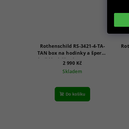
Rothenschild RS-3421-4-TA-
Rot
TAN box na hodinky a šperky
hnědý s béžovým sametem +
2 990 Kč
šuplík
Skladem
Do košíku