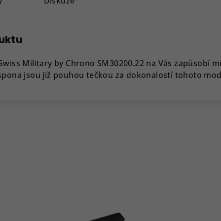
y
Diskuze
duktu
 Swiss Military by Chrono SM30200.22 na Vás zapůsobí m
spona jsou již pouhou tečkou za dokonalostí tohoto mod