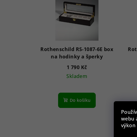
Rothenschild RS-1087-6E box
Rot
na hodinky a šperky
1 790 Kč
Skladem
Do košíku
Použív
webu a
výkon 