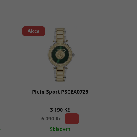
Akce
Plein Sport PSCEA0725
3 190 Kč
6 090 Kč
47 %)
(–
ě
Skladem