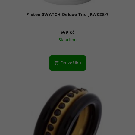
t
ů
Prsten SWATCH Deluxe Trio JRW028-7
669 Kč
Skladem
Do košíku