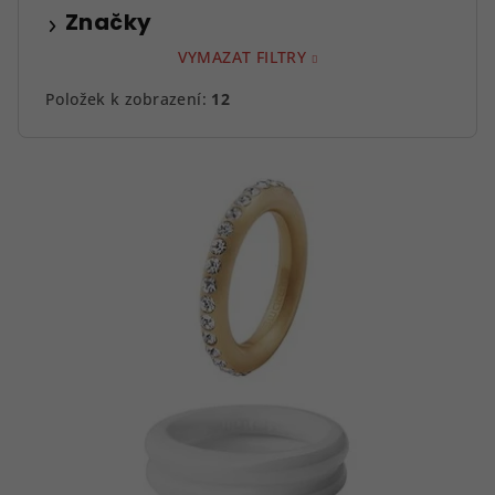
Značky
VYMAZAT FILTRY
Položek k zobrazení:
12
V
ý
p
i
s
p
r
o
d
u
k