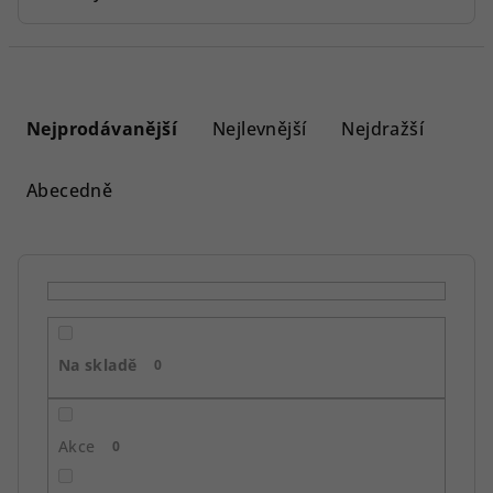
Ř
a
Nejprodávanější
Nejlevnější
Nejdražší
z
e
Abecedně
n
í
p
r
o
Na skladě
d
0
u
k
Akce
0
t