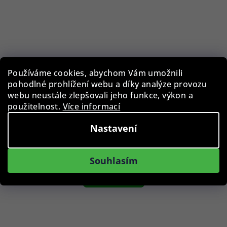
Používáme cookies, abychom Vám umožnili
pohodlné prohlížení webu a díky analýze provozu
Prsten SWATCH Pure Night JRB024-6
webu neustále zlepšovali jeho funkce, výkon a
použitelnost.
Více informací
1 290 Kč
Nastavení
Skladem
Souhlasím
Do košíku