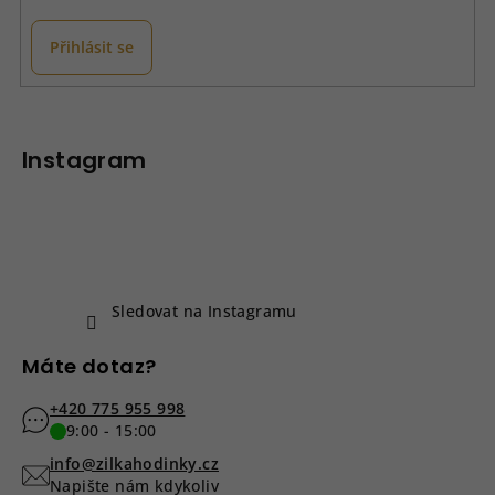
v
k
Přihlásit se
y
v
Z
ý
á
p
p
Instagram
i
a
s
u
t
í
Sledovat na Instagramu
Máte dotaz?
+420 775 955 998
9:00 - 15:00
info@zilkahodinky.cz
Napište nám kdykoliv