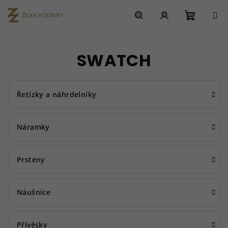
Přejít
na
obsah
Nákupn
Hledat
Přihlášení
SWATCH
košík
Řetízky a náhrdelníky
Náramky
Prsteny
Náušnice
Přívěsky