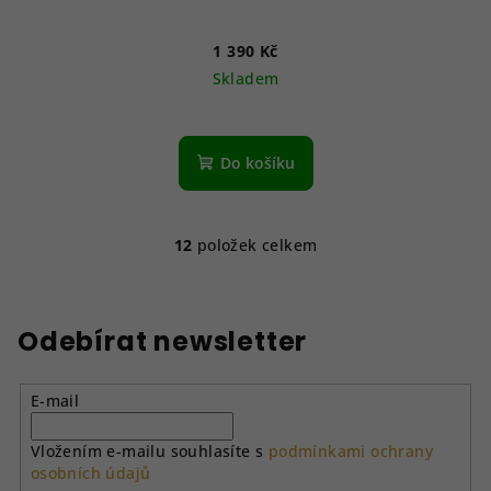
1 390 Kč
Skladem
Do košíku
12
položek celkem
O
v
l
á
Odebírat newsletter
d
a
E-mail
c
í
Vložením e-mailu souhlasíte s
podmínkami ochrany
p
osobních údajů
r