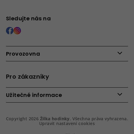
Sledujte nás na
Provozovna
Po - Pá: 9:00 - 15:00
Roháčova 639, 390 02 Tábor
Pro zákazníky
Více informací >
Kontakty
Užitečné informace
Věrnostní program
Bezpečená platba
Doprava a platba
Hodnocení obchodu
Slovník pojmů
Jak zboží balíme
Copyright 2026
Žilka hodinky
. Všechna práva vyhrazena.
Obchodní podmínky
Dárkové balení hodinek
Upravit nastavení cookies
Vrácení a reklamace
Gravírování