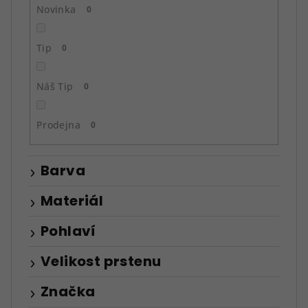
ů
Novinka
0
Tip
0
Náš Tip
0
Prodejna
0
Barva
Materiál
Pohlaví
Velikost prstenu
Značka