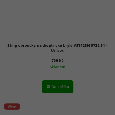
Sting obroučky na dioptrické brýle VST423N 0722 51 -
Unisex
709 Kč
Skladem
Do košíku
Akce