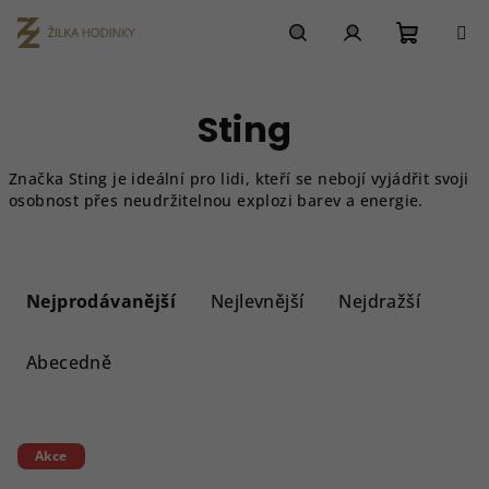
Přejít
na
obsah
Nákupn
Hledat
Přihlášení
Sting
košík
Značka Sting je ideální pro lidi, kteří se nebojí vyjádřit svoji
osobnost přes neudržitelnou explozi barev a energie.
Ř
a
Nejprodávanější
Nejlevnější
Nejdražší
z
e
Abecedně
n
í
V
p
Akce
ý
r