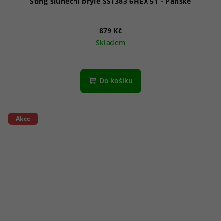
Sting sluneční brýle SST383 6HEX 51 - Pánské
879 Kč
Skladem
Do košíku
Akce