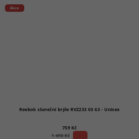
Akce
Reebok sluneční brýle RVZ233 03 63 - Unisex
759 Kč
49 %)
1 490 Kč
(–