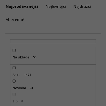
a
Nejprodávanější
Nejlevnější
Nejdražší
z
e
Abecedně
n
í
p
r
o
Na skladě
d
53
u
k
Akce
1491
t
ů
Novinka
94
Tip
0