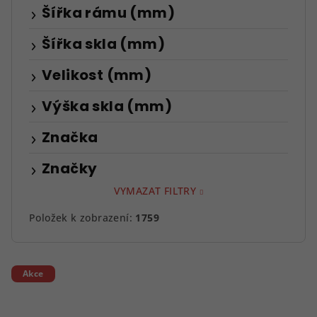
Šířka rámu (mm)
Šířka skla (mm)
Velikost (mm)
Výška skla (mm)
Značka
Značky
VYMAZAT FILTRY
Položek k zobrazení:
1759
V
Akce
ý
p