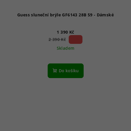
Guess sluneční brýle GF6143 28B 59 - Dámské
1 390 Kč
41 %)
2 390 Kč
(–
Skladem
Do košíku