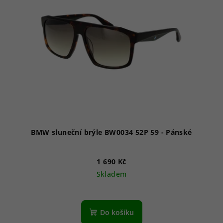
i
s
p
r
o
d
u
k
t
ů
BMW sluneční brýle BW0034 52P 59 - Pánské
1 690 Kč
Skladem
Do košíku