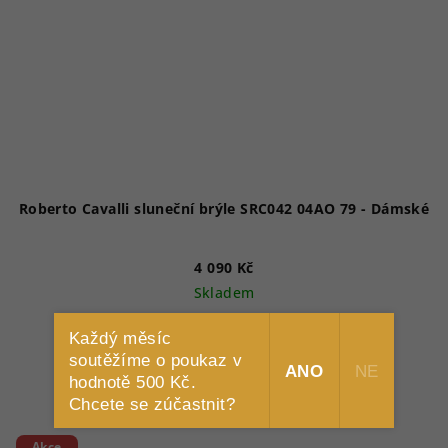
Roberto Cavalli sluneční brýle SRC042 04AO 79 - Dámské
4 090 Kč
Skladem
Každý měsíc
soutěžíme o poukaz v
Do košíku
ANO
NE
hodnotě 500 Kč.
Chcete se zúčastnit?
Akce