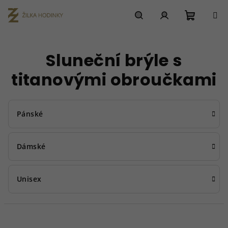
Přejít
na
obsah
Nákupn
Hledat
Přihlášení
Sluneční brýle s
košík
titanovými obroučkami
Pánské
Dámské
Unisex
Ř