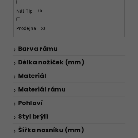
Náš Tip
10
Prodejna
53
Barva rámu
Délka nožiček (mm)
Materiál
Materiál rámu
Pohlaví
Styl brýlí
Šířka nosníku (mm)