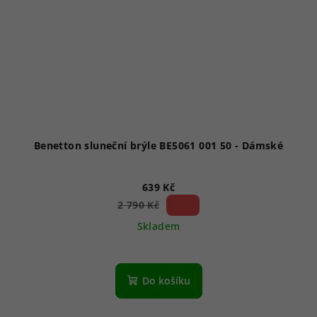
Benetton sluneční brýle BE5061 001 50 - Dámské
639 Kč
77 %)
2 790 Kč
(–
Skladem
Do košíku