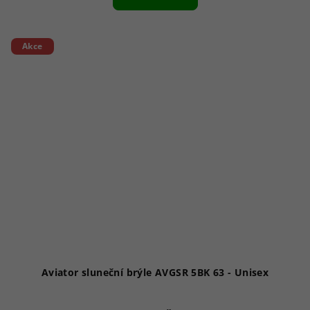
je
1,0
z
5
Akce
hvězdiček.
Aviator sluneční brýle AVGSR 5BK 63 - Unisex