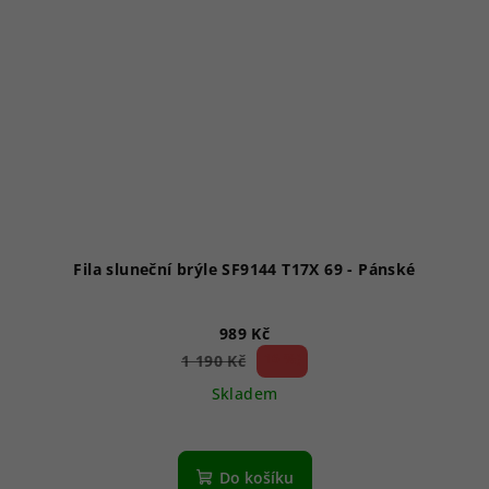
Fila sluneční brýle SF9144 T17X 69 - Pánské
989 Kč
16 %)
1 190 Kč
(–
Skladem
Průměrné
hodnocení
produktu
Do košíku