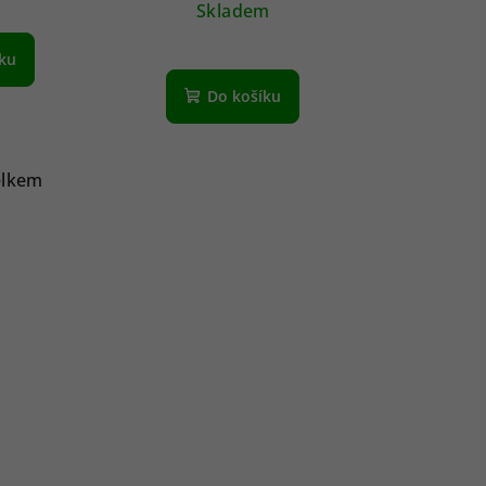
Skladem
íku
Do košíku
elkem