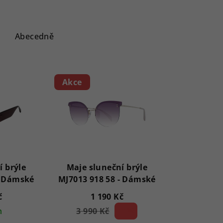
Abecedně
Akce
í brýle
Maje sluneční brýle
MJ5043 216 60 - Dámské
MJ7013 918 58 - Dámské
č
1 190 Kč
m
3 990 Kč
70 %)
(–