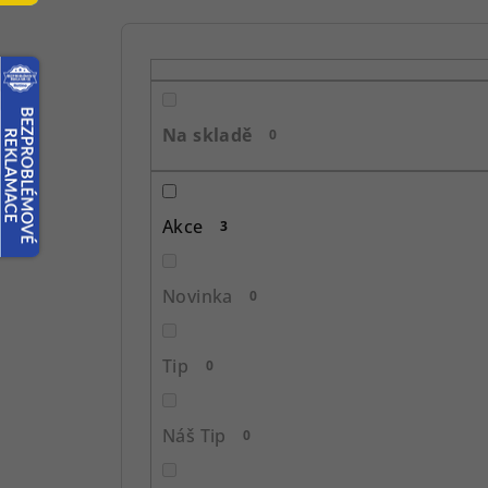
P
o
s
Na skladě
0
t
r
Akce
3
a
n
Novinka
0
n
í
Tip
0
p
Náš Tip
0
a