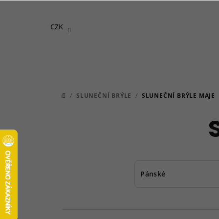
Přejít
na
CZK
obsah
/
SLUNEČNÍ BRÝLE
/
SLUNEČNÍ BRÝLE MAJE
DOMŮ
Pánské