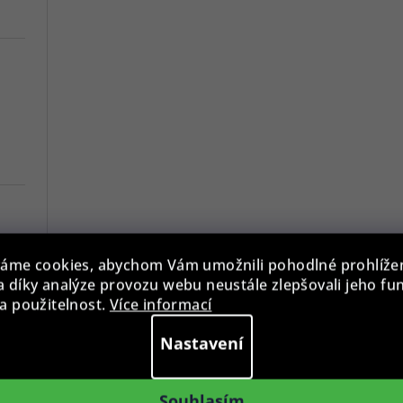
áme cookies, abychom Vám umožnili pohodlné prohlíže
7
 díky analýze provozu webu neustále zlepšovali jeho fu
a použitelnost.
Více informací
Versace VE3A00720 Hellenyium 42mm
Nastavení
Swiss Alpine Military 7078.9137 Chronograph 45mm
Souhlasím