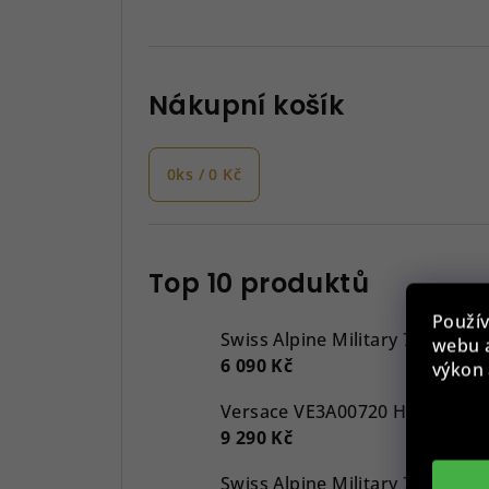
Nákupní košík
0
ks /
0 Kč
Top 10 produktů
Použív
Swiss Alpine Military 7043.917
webu a
6 090 Kč
výkon 
9 290 Kč