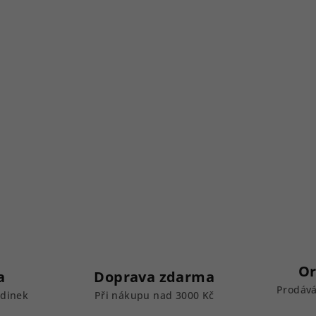
Or
a
Doprava zdarma
Prodává
odinek
Při nákupu nad 3000 Kč