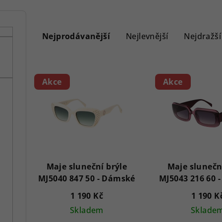
Ř
a
Nejprodávanější
Nejlevnější
Nejdražší
z
e
V
Akce
Akce
n
ý
í
p
p
i
r
s
Maje sluneční brýle
Maje slunečn
o
p
MJ5040 847 50 - Dámské
d
r
1 190 Kč
1 190 K
u
o
Skladem
Sklade