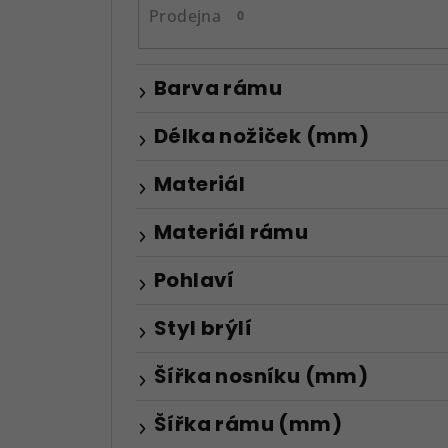
n
Prodejna
0
e
l
Barva rámu
Délka nožiček (mm)
Materiál
Materiál rámu
Pohlaví
Styl brýlí
Šířka nosníku (mm)
Šířka rámu (mm)