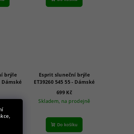
í brýle
Esprit sluneční brýle
ET39195 555 53 - Dámské
ET39260 545 55 - Dámské
699 Kč
m
Skladem, na prodejně
ní
nkce,
íku
Do košíku