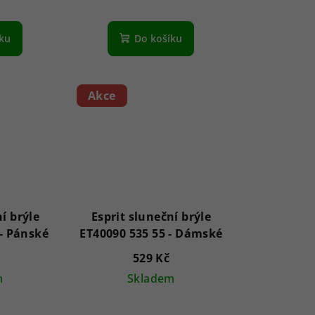
íku
Do košíku
Akce
í brýle
Esprit sluneční brýle
ET40101 531 54 - Pánské
ET40090 535 55 - Dámské
529 Kč
m
Skladem