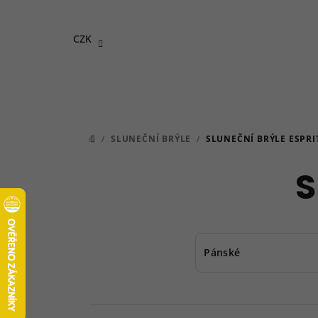
Přejít
na
CZK
obsah
/
SLUNEČNÍ BRÝLE
/
SLUNEČNÍ BRÝLE ESPRI
DOMŮ
S
Pánské