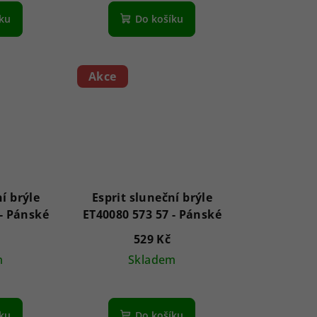
íku
Do košíku
Akce
í brýle
Esprit sluneční brýle
ET40081 547 54 - Pánské
ET40080 573 57 - Pánské
529 Kč
m
Skladem
íku
Do košíku