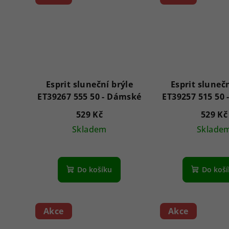
Esprit sluneční brýle
Esprit slunečn
ET39267 555 50 - Dámské
529 Kč
529 Kč
Skladem
Sklade
Do košíku
Do koš
Akce
Akce