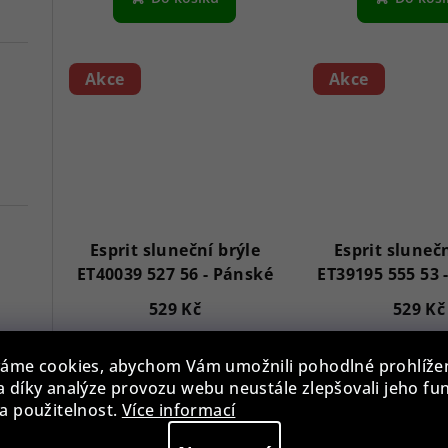
Akce
Akce
Esprit sluneční brýle
Esprit slunečn
ET40039 527 56 - Pánské
529 Kč
529 Kč
7
Skladem
Sklade
áme cookies, abychom Vám umožnili pohodlné prohlíže
Versace VE3A00720 Hellenyium 42mm
 díky analýze provozu webu neustále zlepšovali jeho fu
a použitelnost.
Více informací
Do košíku
Do koš
Swiss Alpine Military 7078.9137 Chronograph 45mm