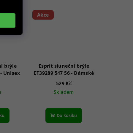
Akce
í brýle
Esprit sluneční brýle
ET39153 515 60 - Unisex
ET39289 547 56 - Dámské
529 Kč
m
Skladem
íku
Do košíku