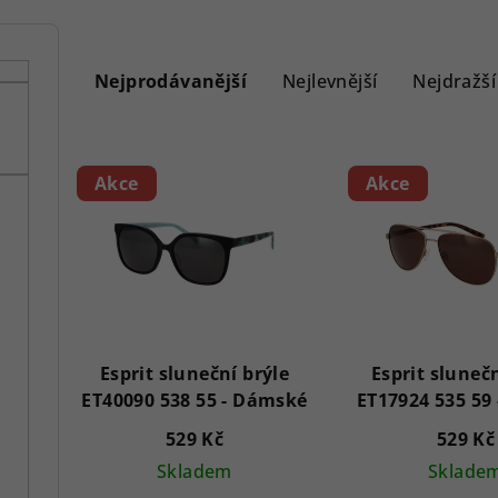
Ř
a
Nejprodávanější
Nejlevnější
Nejdražší
z
V
e
Akce
Akce
ý
n
p
í
i
p
s
r
p
Esprit sluneční brýle
Esprit slunečn
o
ET40090 538 55 - Dámské
r
d
529 Kč
529 Kč
o
u
Skladem
Sklade