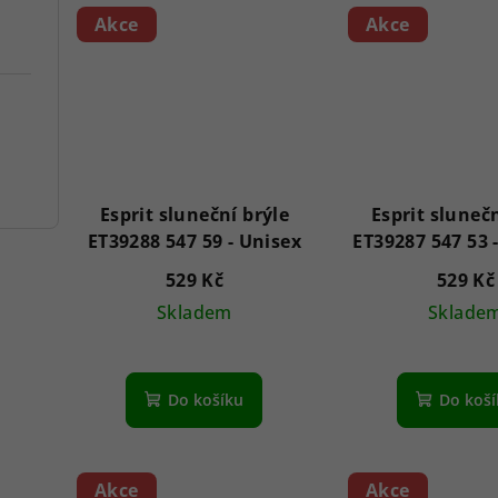
Akce
Akce
Esprit sluneční brýle
Esprit slunečn
ET39288 547 59 - Unisex
529 Kč
529 Kč
Skladem
Sklade
Do košíku
Do koš
Akce
Akce