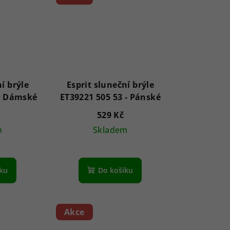
í brýle
Esprit sluneční brýle
ET39257 515 50 - Dámské
ET39221 505 53 - Pánské
529 Kč
m
Skladem
íku
Do košíku
Akce