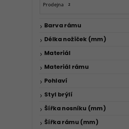
n
Prodejna
2
e
l
Barva rámu
Délka nožiček (mm)
Materiál
Materiál rámu
Pohlaví
Styl brýlí
Šířka nosníku (mm)
Šířka rámu (mm)