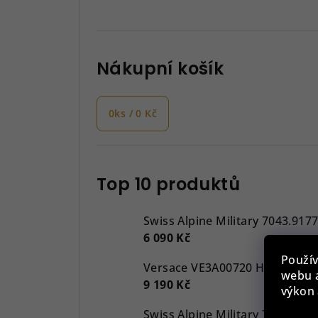
Nákupní košík
0
ks /
0 Kč
Top 10 produktů
Swiss Alpine Military 7043.917
6 090 Kč
Použív
webu a
9 190 Kč
výkon 