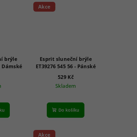
Akce
í brýle
Esprit sluneční brýle
ET39287 547 53 - Dámské
ET39276 545 56 - Pánské
529 Kč
m
Skladem
íku
Do košíku
Akce