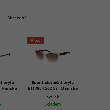
Abecedně
Akce
í brýle
Esprit sluneční brýle
ET17924 535 59 - Pánské
ET17904 562 57 - Dámské
529 Kč
m
Skladem