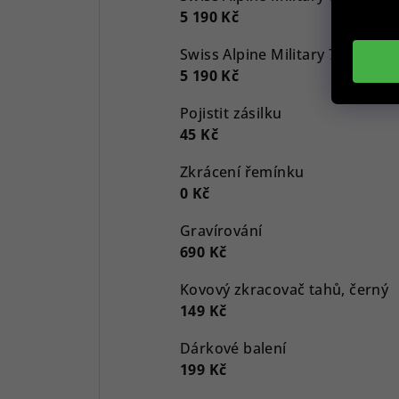
5 190 Kč
5 190 Kč
Pojistit zásilku
45 Kč
Zkrácení řemínku
0 Kč
Gravírování
690 Kč
Kovový zkracovač tahů, černý
149 Kč
Dárkové balení
199 Kč