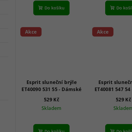
Do košíku
Do koš
Akce
Akce
Esprit sluneční brýle
Esprit slunečn
ET40090 531 55 - Dámské
529 Kč
529 Kč
Skladem
Sklade
Do košíku
Do koš