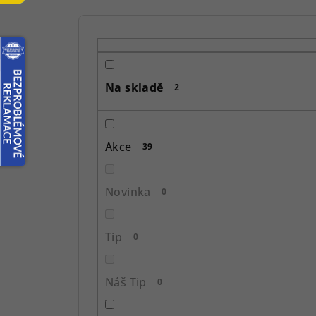
P
o
s
Na skladě
2
t
r
Akce
39
a
n
Novinka
0
n
í
Tip
0
p
Náš Tip
0
a