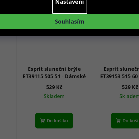
Nastavení
Akce
Akce
Swiss Alpine Military 7043.9237 Star Fighter Saphirglas Chrono 46 mm
Souhlasím
Esprit sluneční brýle
Esprit slunečn
ET39115 505 51 - Dámské
529 Kč
529 Kč
Skladem
Sklade
Do košíku
Do koš