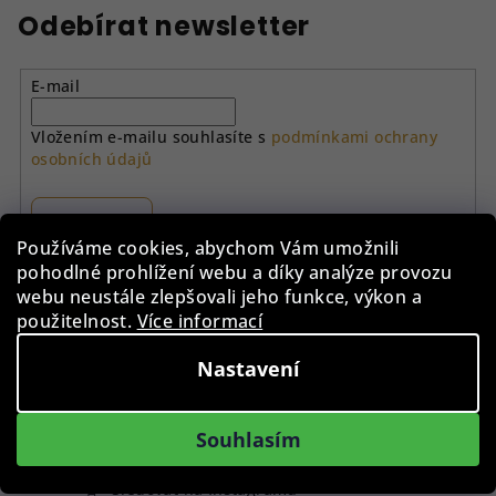
Odebírat newsletter
E-mail
Vložením e-mailu souhlasíte s
podmínkami ochrany
osobních údajů
Přihlásit se
Používáme cookies, abychom Vám umožnili
pohodlné prohlížení webu a díky analýze provozu
Z
webu neustále zlepšovali jeho funkce, výkon a
á
použitelnost.
Více informací
p
Instagram
a
Nastavení
t
í
Souhlasím
Sledovat na Instagramu