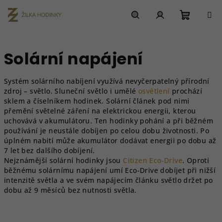
Přejít
na
obsah
Nákupn
Hledat
Přihlášení
Solární napájení
košík
Systém solárního nabíjení využívá nevyčerpatelný přírodní
zdroj – světlo. Sluneční světlo i umělé
osvětlení
prochází
sklem a číselníkem hodinek. Solární článek pod nimi
přemění světelné záření na elektrickou energii, kterou
uchovává v akumulátoru. Ten hodinky pohání a při běžném
používání je neustále dobíjen po celou dobu životnosti. Po
úplném nabití může akumulátor dodávat energii po dobu až
7 let bez dalšího dobíjení.
Nejznámější solární hodinky jsou
Citizen Eco-Drive
. Oproti
běžnému solárnímu napájení umí
Eco-Drive
dobíjet při nižší
intenzitě světla a ve svém napájecím článku světlo držet po
dobu až 9 měsíců bez nutnosti světla.