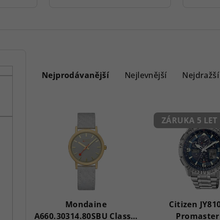
Ř
a
Nejprodávanější
Nejlevnější
Nejdražší
z
V
e
ZÁRUKA 5 LET
ý
n
p
í
i
p
s
r
p
Mondaine
Citizen JY81
o
A660.30314.80SBU Classic
Promaster