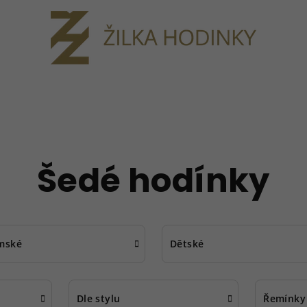
Šedé hodínky
mské
Dětské
Dle stylu
Řemínky