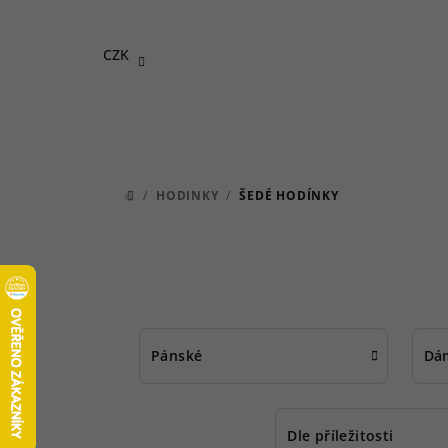
Přejít
na
CZK
obsah
/
HODINKY
/
ŠEDÉ HODÍNKY
DOMŮ
Pánské
Dá
Dle příležitosti