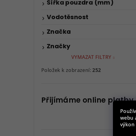
Šířka pouzdra (mm)
Vodotěsnost
Značka
Značky
VYMAZAT FILTRY
Položek k zobrazení:
252
Přijímáme online platby
Použív
webu a
výkon 