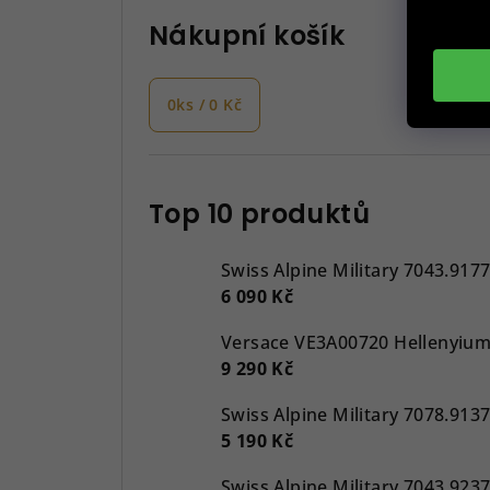
Nákupní košík
0
ks /
0 Kč
Top 10 produktů
Swiss Alpine Military 7043.917
6 090 Kč
9 290 Kč
5 190 Kč