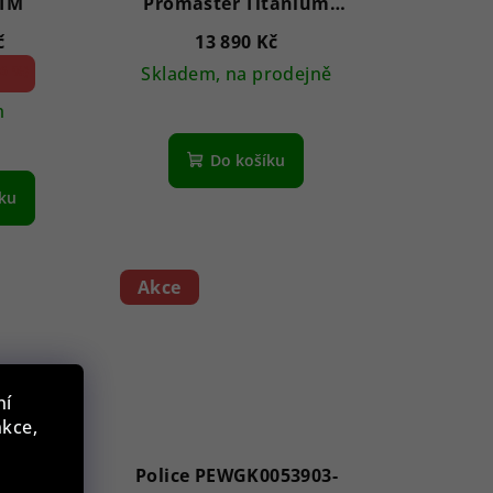
TM
Promaster Titanium
Autom. 41mm
č
13 890 Kč
6 %)
Skladem, na prodejně
m
Do košíku
íku
Akce
ní
nkce,
0018206
Police PEWGK0053903-