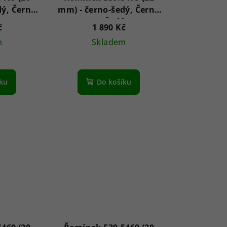
dý, Černá
mm) - černo-šedý, Černá
á
|| Šedá
č
1 890 Kč
m
Skladem
íku
Do košíku