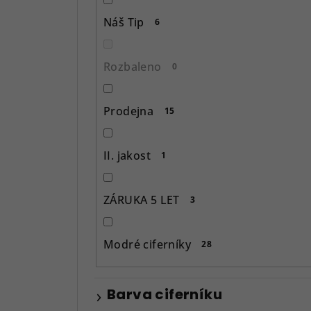
p
Náš Tip
6
a
n
Rozbaleno
0
e
l
Prodejna
15
II. jakost
1
ZÁRUKA 5 LET
3
Modré ciferníky
28
Barva ciferníku