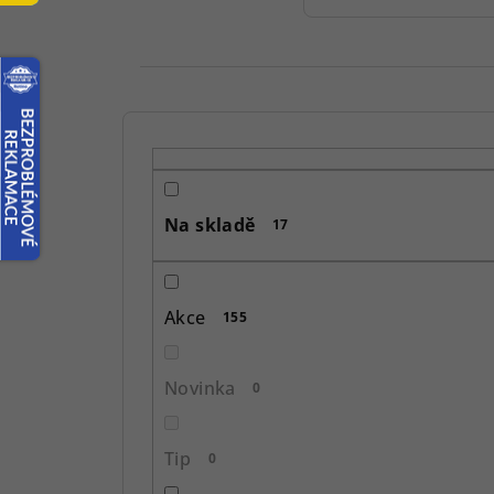
P
o
s
Na skladě
17
t
r
Akce
155
a
n
Novinka
0
n
í
Tip
0