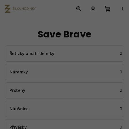
Přejít
na
obsah
Nákupn
Hledat
Přihlášení
Save Brave
košík
Řetízky a náhrdelníky
Náramky
Prsteny
Náušnice
Přívěsky