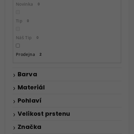
ů
Novinka
0
Tip
0
Náš Tip
0
Prodejna
2
Barva
Materiál
Pohlaví
Velikost prstenu
Značka