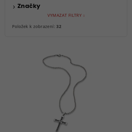
Značky
VYMAZAT FILTRY
Položek k zobrazení:
32
V
ý
p
i
s
p
r
o
d
u
k