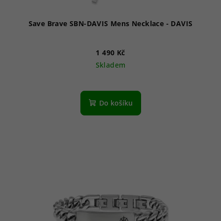
t
ů
Save Brave SBN-DAVIS Mens Necklace - DAVIS
1 490 Kč
Skladem
Do košíku