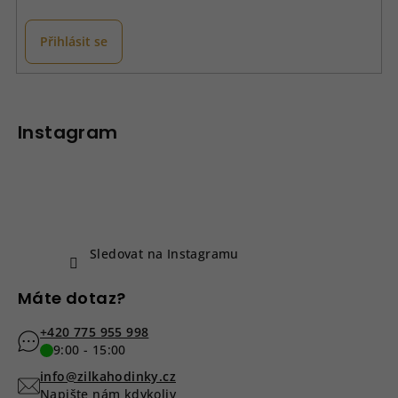
Přihlásit se
Z
á
p
Instagram
a
t
í
Sledovat na Instagramu
Máte dotaz?
+420 775 955 998
9:00 - 15:00
info@zilkahodinky.cz
Napište nám kdykoliv