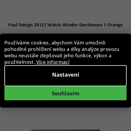
Paul Design 20127 Watch Winder Gentlemen 1 Orange
6 090 Kč
Používáme cookies, abychom Vám umožnili
pohodlné prohlížení webu a díky analýze provozu
Skladem
webu neustále zlepšovali jeho funkce, výkon a
použitelnost.
Více informací
Do košíku
Nastavení
Souhlasím
Podobné produkty