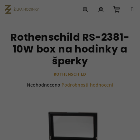
Přejít
na
obsah
Nákupn
Hledat
Přihlášení
Rothenschild RS-2381-
košík
10W box na hodinky a
šperky
ROTHENSCHILD
Průměrné
Neohodnoceno
Podrobnosti hodnocení
hodnocení
produktu
je
0,0
z
5
hvězdiček.