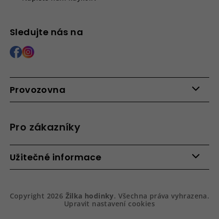
Sledujte nás na
Provozovna
Po - Pá: 9:00 - 15:00
Roháčova 639, 390 02 Tábor
Pro zákazníky
Více informací >
Kontakty
Užitečné informace
Věrnostní program
Bezpečená platba
Doprava a platba
Hodnocení obchodu
Slovník pojmů
Jak zboží balíme
Copyright 2026
Žilka hodinky
. Všechna práva vyhrazena.
Obchodní podmínky
Dárkové balení hodinek
Upravit nastavení cookies
Vrácení a reklamace
Gravírování