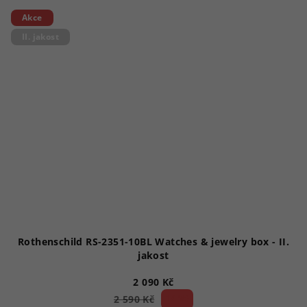
Akce
II. jakost
Rothenschild RS-2351-10BL Watches & jewelry box - II.
jakost
2 090 Kč
19 %)
2 590 Kč
(–