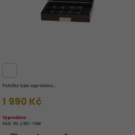
Položka byla vyprodána…
1 990 Kč
Měrná
Vyprodáno
cena:
Kód:
RS-2381-10W