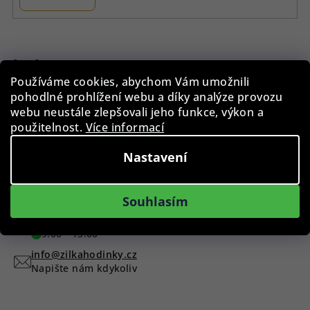
Z
á
p
Instagram
Používáme cookies, abychom Vám umožnili
a
pohodlné prohlížení webu a díky analýze provozu
t
webu neustále zlepšovali jeho funkce, výkon a
í
použitelnost.
Více informací
Nastavení
Sledovat na Instagramu
Máte dotaz?
Souhlasím
+420 775 955 998
9:00 - 15:00
info@zilkahodinky.cz
Napište nám kdykoliv