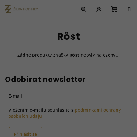
Přejít
na
obsah
Nákupn
Hledat
Přihlášení
Röst
košík
Žádné produkty značky
Röst
nebyly nalezeny...
Odebírat newsletter
E-mail
Vložením e-mailu souhlasíte s
podmínkami ochrany
osobních údajů
Přihlásit se