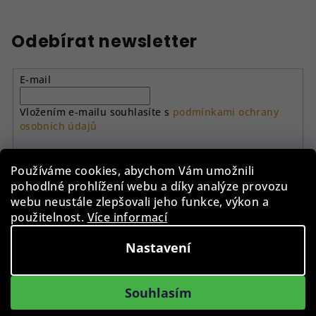
Odebírat newsletter
E-mail
Vložením e-mailu souhlasíte s
podmínkami ochrany
osobních údajů
Přihlásit se
Používáme cookies, abychom Vám umožnili
pohodlné prohlížení webu a díky analýze provozu
Z
webu neustále zlepšovali jeho funkce, výkon a
použitelnost.
Více informací
á
p
Instagram
Nastavení
a
t
Souhlasím
í