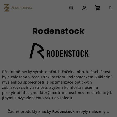
Přejít
na
obsah
Nákupn
Hledat
Přihlášení
Rodenstock
košík
Přední německý výrobce očních čoček a obrub. Společnost
byla založena v roce 1877 Josefem Rodenstockem. Základní
myšlenkou společnosti je optimalizace optických
zobrazovacích vlastností, zvýšení komfortu nošení a
poskytnutí designu, který podtrhne osobnost nositele brýlí.
Jinými slovy: zlepšení zraku a vzhledu.
Žádné produkty značky
Rodenstock
nebyly nalezeny...