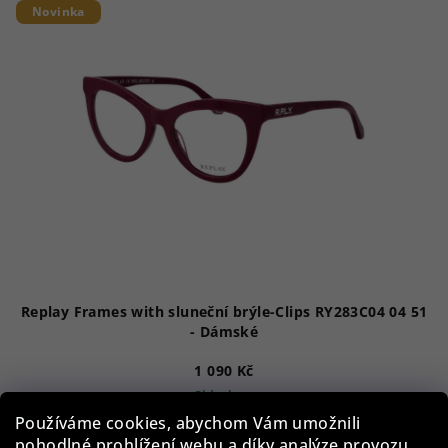
Novinka
p
i
s
p
r
o
d
u
k
t
ů
Replay Frames with sluneční brýle-Clips RY283C04 04 51
- Dámské
1 090 Kč
Skladem
Používáme cookies, abychom Vám umožnili
pohodlné prohlížení webu a díky analýze provozu