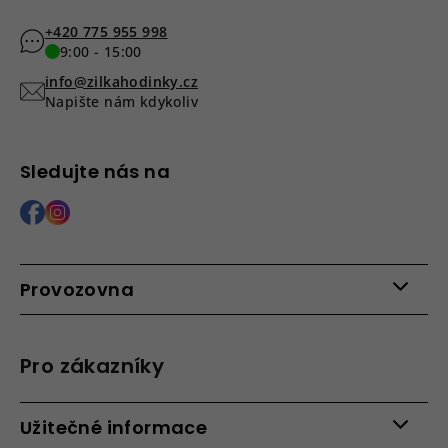
+420 775 955 998
9:00 - 15:00
info@zilkahodinky.cz
Napište nám kdykoliv
Sledujte nás na
Provozovna
Po - Pá: 9:00 - 15:00
Roháčova 639, 390 02 Tábor
Pro zákazníky
Více informací >
Kontakty
Užitečné informace
Věrnostní program