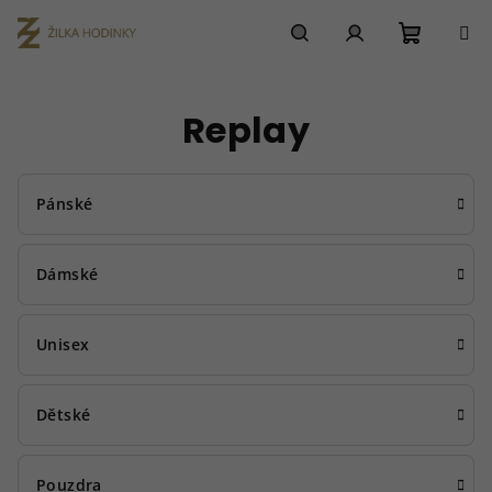
Přejít
na
obsah
Nákupn
Hledat
Přihlášení
Replay
košík
Pánské
Dámské
Unisex
Dětské
Pouzdra