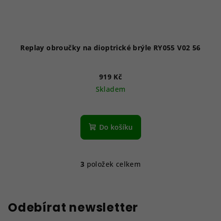
Replay obroučky na dioptrické brýle RY055 V02 56
919 Kč
Skladem
Do košíku
3
položek celkem
O
v
l
á
Odebírat newsletter
d