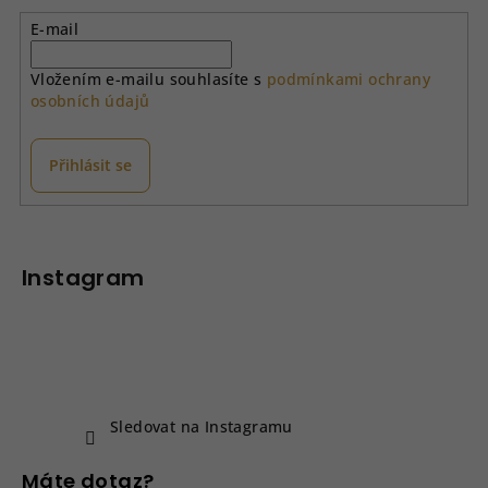
a
E-mail
c
í
Vložením e-mailu souhlasíte s
podmínkami ochrany
p
osobních údajů
r
v
k
Přihlásit se
y
v
Z
ý
á
p
p
Instagram
i
a
s
u
t
í
Sledovat na Instagramu
Máte dotaz?