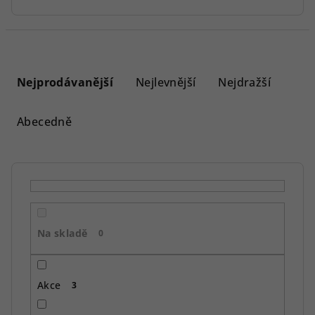
Ř
a
Nejprodávanější
Nejlevnější
Nejdražší
z
e
Abecedně
n
í
p
r
o
Na skladě
d
0
u
k
Akce
3
t