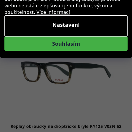
webu neustále zlepšovali jeho funkce, výkon a
Do košíku
použitelnost.
Více informací
Nastavení
Akce
Souhlasím
Replay obroučky na dioptrické brýle RY125 V03N 52