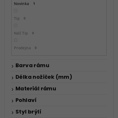
ů
Novinka
1
Tip
0
Náš Tip
0
Prodejna
0
Barva rámu
Délka nožiček (mm)
Materiál rámu
Pohlaví
Styl brýlí