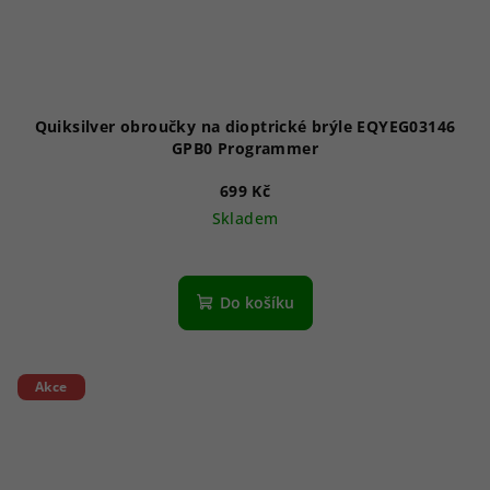
Quiksilver obroučky na dioptrické brýle EQYEG03146
GPB0 Programmer
699 Kč
Skladem
Do košíku
Akce