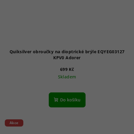
Quiksilver obroučky na dioptrické brýle EQYEG03127
KPV0 Adorer
699 Kč
Skladem
Do košíku
Akce