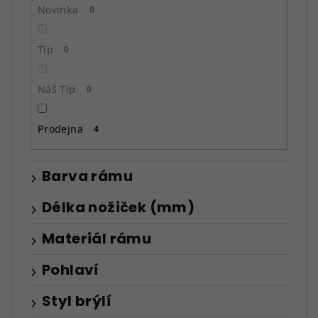
ů
Novinka
0
Tip
0
Náš Tip
0
Prodejna
4
Barva rámu
Délka nožiček (mm)
Materiál rámu
Pohlaví
Styl brýlí