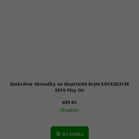
Quiksilver obroučky na dioptrické brýle EQYEG03136
SEY0 Play On
699 Kč
Skladem
Do košíku