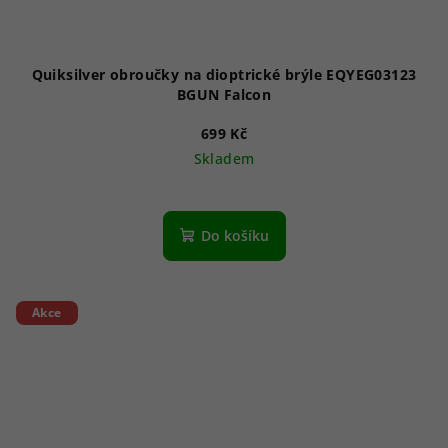
Quiksilver obroučky na dioptrické brýle EQYEG03123
BGUN Falcon
699 Kč
Skladem
Do košíku
Akce