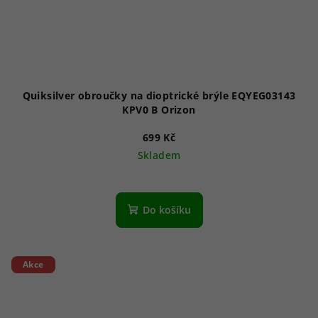
Quiksilver obroučky na dioptrické brýle EQYEG03143
KPV0 B Orizon
699 Kč
Skladem
Do košíku
Akce