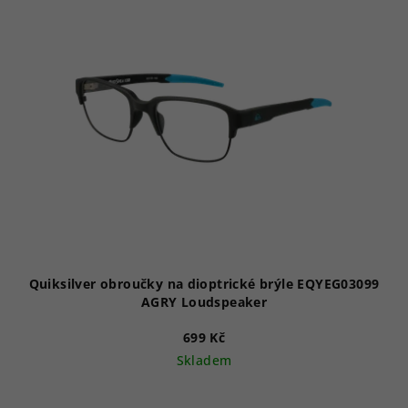
p
i
s
p
r
o
d
u
k
t
ů
Quiksilver obroučky na dioptrické brýle EQYEG03099
AGRY Loudspeaker
699 Kč
Skladem