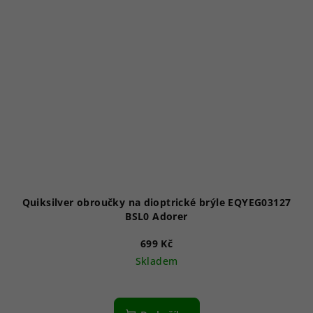
Quiksilver obroučky na dioptrické brýle EQYEG03127
BSL0 Adorer
699 Kč
Skladem