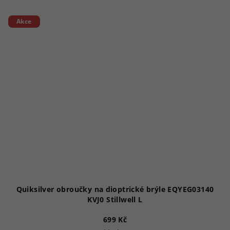
Akce
Quiksilver obroučky na dioptrické brýle EQYEG03140
KVJ0 Stillwell L
699 Kč