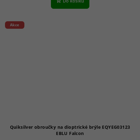
Do košíku
Akce
Quiksilver obroučky na dioptrické brýle EQYEG03123
EBLU Falcon