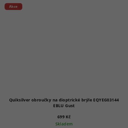
Akce
Quiksilver obroučky na dioptrické brýle EQYEG03144
EBLU Gust
699 Kč
Skladem