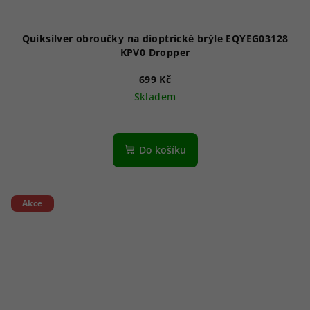
Quiksilver obroučky na dioptrické brýle EQYEG03128
KPV0 Dropper
699 Kč
Skladem
Do košíku
Akce