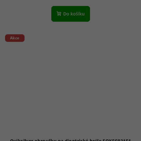
Do košíku
Akce
Quiksilver obroučky na dioptrické brýle EQYEG03151