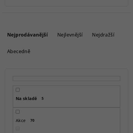
Ř
a
Nejprodávanější
Nejlevnější
Nejdražší
z
e
Abecedně
n
í
p
r
o
Na skladě
d
5
u
k
Akce
70
t