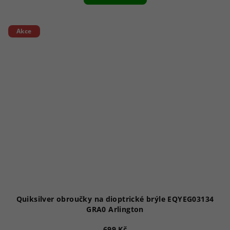
Akce
Quiksilver obroučky na dioptrické brýle EQYEG03134
GRA0 Arlington
699 Kč