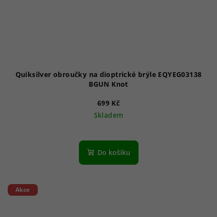
Quiksilver obroučky na dioptrické brýle EQYEG03138
BGUN Knot
699 Kč
Skladem
Do košíku
Akce