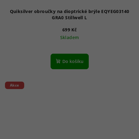
Quiksilver obroučky na dioptrické brýle EQYEG03140
GRA0 Stillwell L
699 Kč
Skladem
Do košíku
Akce