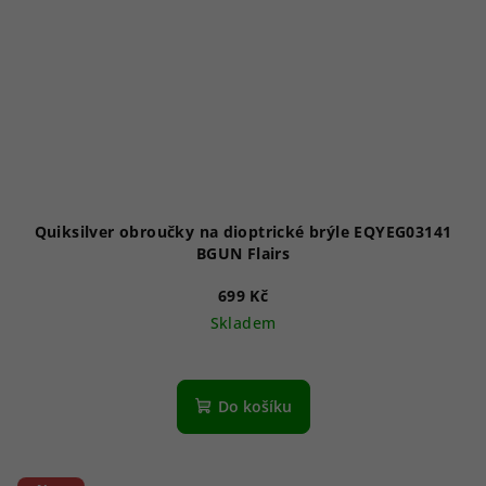
Quiksilver obroučky na dioptrické brýle EQYEG03141
BGUN Flairs
699 Kč
Skladem
Do košíku