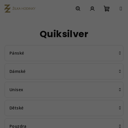
Přejít
na
obsah
Nákupn
Hledat
Přihlášení
Quiksilver
košík
Pánské
Dámské
Unisex
Dětské
Pouzdra