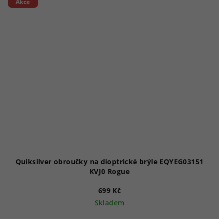
Akce
Quiksilver obroučky na dioptrické brýle EQYEG03151
KVJ0 Rogue
699 Kč
Skladem