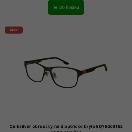
Do košíku
Akce
Quiksilver obroučky na dioptrické brýle EQYEG03152