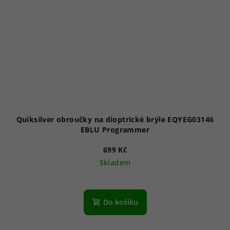
Quiksilver obroučky na dioptrické brýle EQYEG03146
EBLU Programmer
699 Kč
Skladem
Do košíku