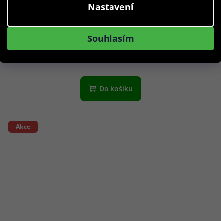
Nastavení
Quiksilver obroučky na dioptrické brýle EQYEG03144
BGUN Gust
Souhlasím
699 Kč
Skladem
Do košíku
Akce