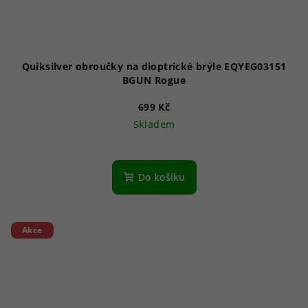
Quiksilver obroučky na dioptrické brýle EQYEG03151
BGUN Rogue
699 Kč
Skladem
Do košíku
Akce