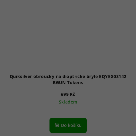
Quiksilver obroučky na dioptrické brýle EQYEG03142
BGUN Tokens
699 Kč
Skladem
Do košíku