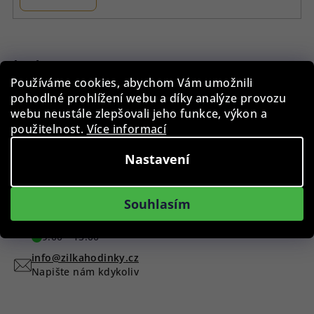
Z
á
p
Instagram
Používáme cookies, abychom Vám umožnili
a
pohodlné prohlížení webu a díky analýze provozu
t
webu neustále zlepšovali jeho funkce, výkon a
í
použitelnost.
Více informací
Nastavení
Sledovat na Instagramu
Máte dotaz?
Souhlasím
+420 775 955 998
9:00 - 15:00
info@zilkahodinky.cz
Napište nám kdykoliv