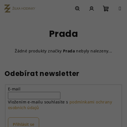
Přejít
na
obsah
Nákupn
Hledat
Přihlášení
Prada
košík
Žádné produkty značky
Prada
nebyly nalezeny...
Odebírat newsletter
E-mail
Vložením e-mailu souhlasíte s
podmínkami ochrany
osobních údajů
Přihlásit se