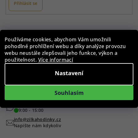
Přihlásit se
Z
á
p
Instagram
Používáme cookies, abychom Vám umožnili
a
pohodlné prohlížení webu a díky analýze provozu
t
webu neustále zlepšovali jeho funkce, výkon a
použitelnost.
Více informací
í
Nastavení
Sledovat na Instagramu
Máte dotaz?
Souhlasím
+420 775 955 998
9:00 - 15:00
info@zilkahodinky.cz
Napište nám kdykoliv