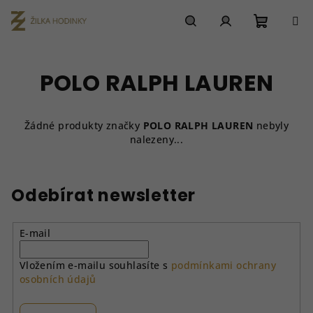
Přejít
na
obsah
Nákupn
Hledat
Přihlášení
POLO RALPH LAUREN
košík
Žádné produkty značky
POLO RALPH LAUREN
nebyly
nalezeny...
Odebírat newsletter
E-mail
Vložením e-mailu souhlasíte s
podmínkami ochrany
osobních údajů