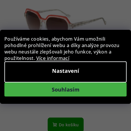
i
s
p
r
o
Používáme cookies, abychom Vám umožnili
d
pohodlné prohlížení webu a díky analýze provozu
u
webu neustále zlepšovali jeho funkce, výkon a
k
použitelnost.
Více informací
t
Nastavení
ů
Comma sluneční brýle 77202 07 54 - Dámské
Souhlasím
649 Kč
Skladem
Do košíku