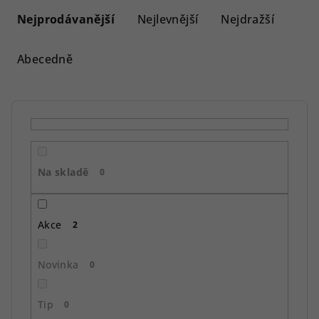
a
Nejprodávanější
Nejlevnější
Nejdražší
z
e
Abecedně
n
í
p
r
o
Na skladě
d
0
u
k
Akce
2
t
ů
Novinka
0
Tip
0