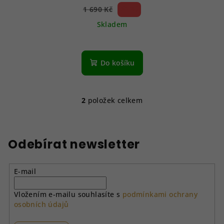
35 %)
1 690 Kč
(–
Skladem
Do košíku
2
položek celkem
O
v
l
á
Odebírat newsletter
d
a
E-mail
c
í
Vložením e-mailu souhlasíte s
podmínkami ochrany
p
osobních údajů
r
v