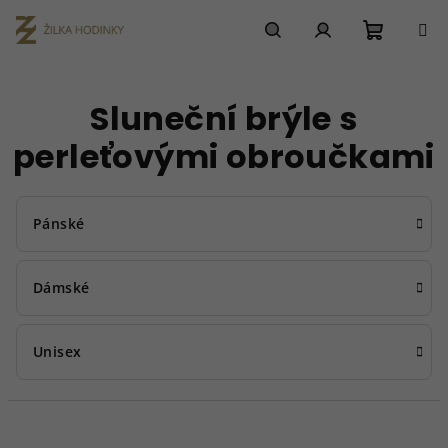
Přejít
na
obsah
Nákupn
Hledat
Přihlášení
Sluneční brýle s
košík
perleťovými obroučkami
Pánské
Dámské
Unisex
Ř