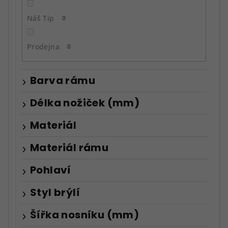
Náš Tip
0
Prodejna
0
Barva rámu
Délka nožiček (mm)
Materiál
Materiál rámu
Pohlaví
Styl brýlí
Šířka nosníku (mm)