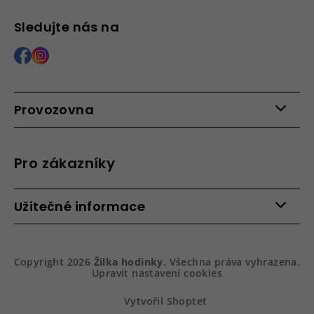
Sledujte nás na
Provozovna
Po - Pá: 9:00 - 15:00
Roháčova 639, 390 02 Tábor
Pro zákazníky
Více informací >
Kontakty
Užitečné informace
Věrnostní program
Bezpečená platba
Doprava a platba
Hodnocení obchodu
Slovník pojmů
Jak zboží balíme
Copyright 2026
Žilka hodinky
. Všechna práva vyhrazena.
Obchodní podmínky
Dárkové balení hodinek
Upravit nastavení cookies
Vrácení a reklamace
Gravírování
Podmínky ochrany osobních údajů
Na prvním místě služby
Vytvořil Shoptet