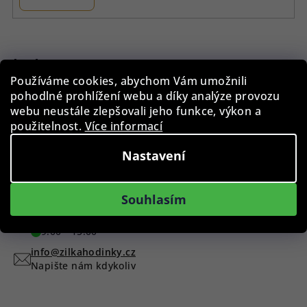
Z
á
p
Instagram
Používáme cookies, abychom Vám umožnili
a
pohodlné prohlížení webu a díky analýze provozu
t
webu neustále zlepšovali jeho funkce, výkon a
í
použitelnost.
Více informací
Nastavení
Sledovat na Instagramu
Máte dotaz?
Souhlasím
+420 775 955 998
9:00 - 15:00
info@zilkahodinky.cz
Napište nám kdykoliv