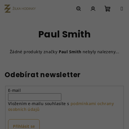
Přejít
na
obsah
Nákupn
Hledat
Přihlášení
Paul Smith
košík
Žádné produkty značky
Paul Smith
nebyly nalezeny...
Odebírat newsletter
E-mail
Vložením e-mailu souhlasíte s
podmínkami ochrany
osobních údajů
Přihlásit se