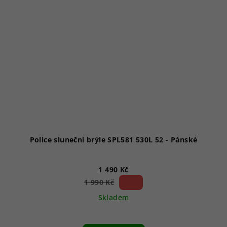
Police sluneční brýle SPL581 530L 52 - Pánské
1 490 Kč
25 %)
1 990 Kč
(–
Skladem