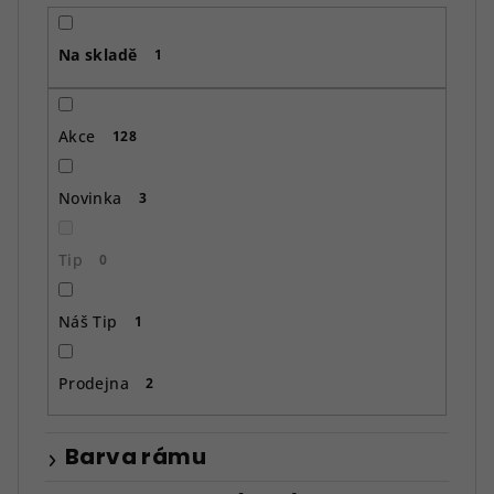
r
o
Na skladě
d
1
u
k
Akce
128
t
ů
Novinka
3
Tip
0
Náš Tip
1
Prodejna
2
Barva rámu