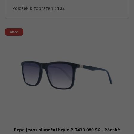
Položek k zobrazení:
128
V
Akce
ý
p
i
s
p
r
o
d
u
k
t
ů
Pepe Jeans sluneční brýle PJ7433 080 56 - Pánské