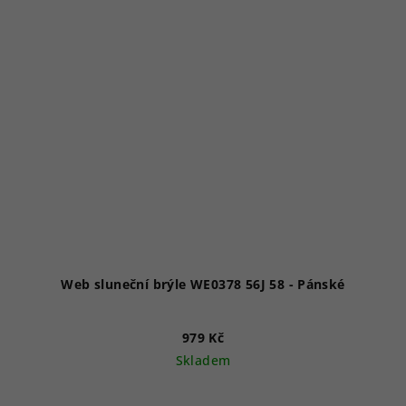
Web sluneční brýle WE0378 56J 58 - Pánské
979 Kč
Skladem