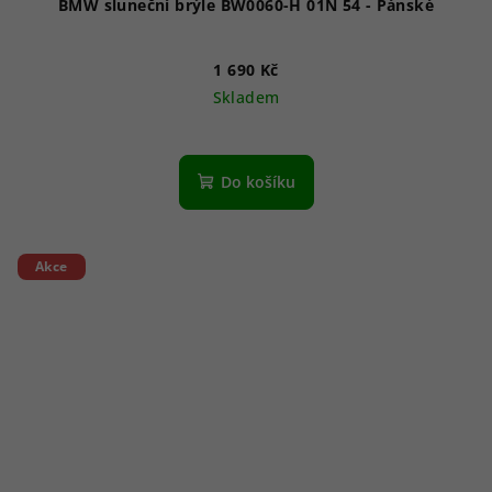
BMW sluneční brýle BW0060-H 01N 54 - Pánské
1 690 Kč
Skladem
Do košíku
Akce