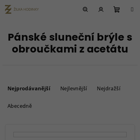
Přejít
na
obsah
Nákupn
Hledat
Přihlášení
Pánské sluneční brýle s
košík
obroučkami z acetátu
Ř
a
Nejprodávanější
Nejlevnější
Nejdražší
z
e
Abecedně
n
í
p