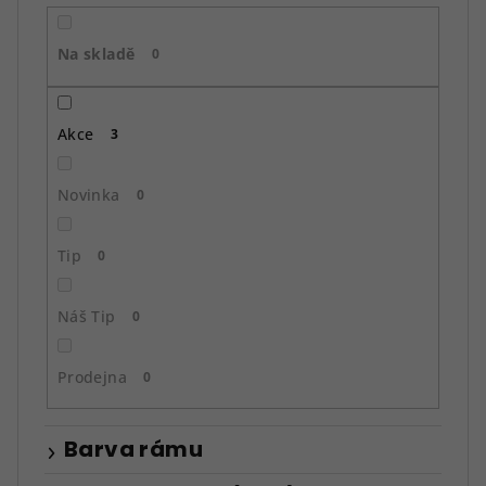
r
o
Na skladě
d
0
u
k
Akce
3
t
ů
Novinka
0
Tip
0
Náš Tip
0
Prodejna
0
Barva rámu