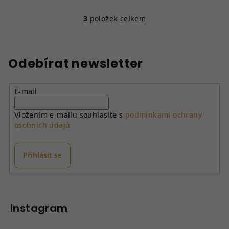
3
položek celkem
O
v
l
á
Odebírat newsletter
d
a
E-mail
c
í
Vložením e-mailu souhlasíte s
podmínkami ochrany
p
osobních údajů
r
v
k
Přihlásit se
y
v
Z
ý
á
p
p
Instagram
i
a
s