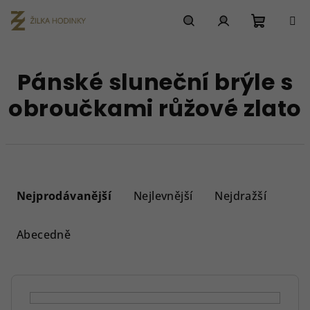
Přejít
na
obsah
Nákupn
Hledat
Přihlášení
Pánské sluneční brýle s
košík
obroučkami růžové zlato
Ř
a
Nejprodávanější
Nejlevnější
Nejdražší
z
e
Abecedně
n
í
p