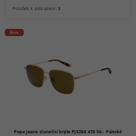
Položek k zobrazení:
3
V
Akce
ý
p
i
s
p
r
o
d
u
k
t
ů
Pepe Jeans sluneční brýle PJ5200 470 56 - Pánské