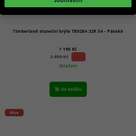
Souhlasím
Timberland sluneční brýle TB9284 32R 54 - Pánské
1 190 Kč
58 %)
2 890 Kč
(–
Skladem
Do košíku
Akce