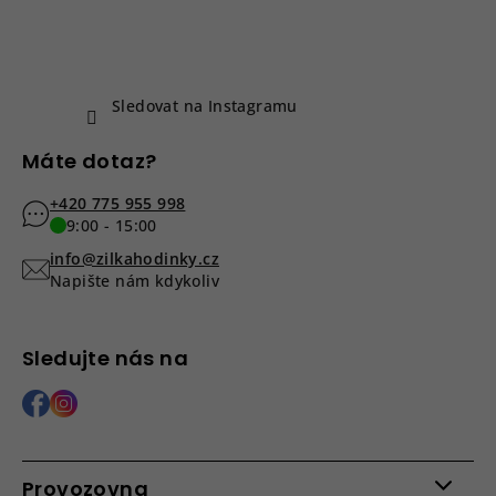
u
t
í
Sledovat na Instagramu
Máte dotaz?
+420 775 955 998
9:00 - 15:00
info@zilkahodinky.cz
Napište nám kdykoliv
Sledujte nás na
Provozovna