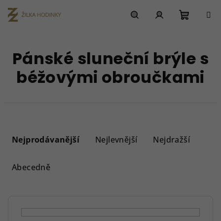
Přejít
na
obsah
Nákupn
Hledat
Přihlášení
Pánské sluneční brýle s
košík
béžovými obroučkami
Ř
a
Nejprodávanější
Nejlevnější
Nejdražší
z
e
Abecedně
n
í
p