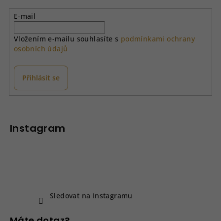
a
E-mail
c
í
Vložením e-mailu souhlasíte s
podmínkami ochrany
p
osobních údajů
r
v
k
Přihlásit se
y
v
Z
ý
á
p
p
Instagram
i
a
s
u
t
í
Sledovat na Instagramu
Máte dotaz?