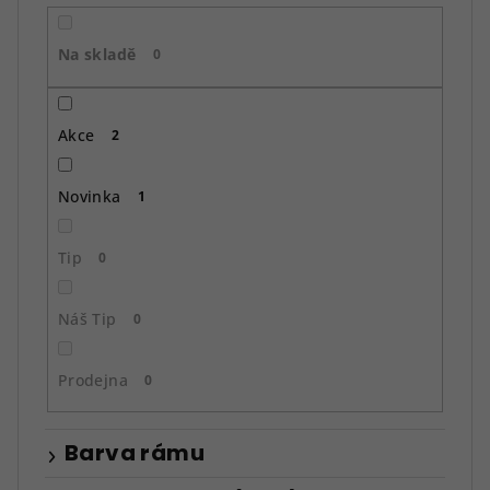
r
o
Na skladě
d
0
u
k
Akce
2
t
ů
Novinka
1
Tip
0
Náš Tip
0
Prodejna
0
Barva rámu