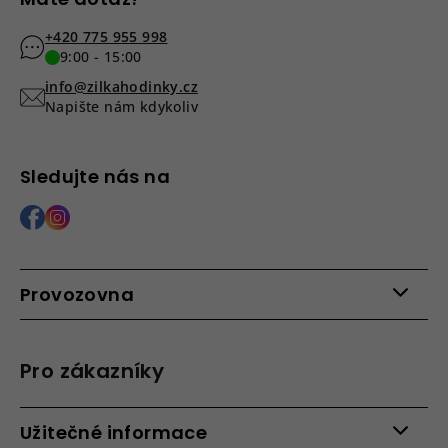
+420 775 955 998
9:00 - 15:00
info@zilkahodinky.cz
Napište nám kdykoliv
Sledujte nás na
Provozovna
Po - Pá: 9:00 - 15:00
Roháčova 639, 390 02 Tábor
Pro zákazníky
Více informací >
Kontakty
Užitečné informace
Věrnostní program