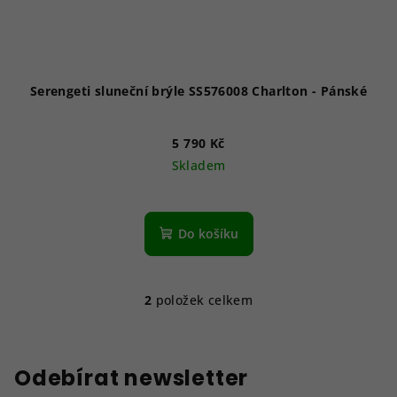
Serengeti sluneční brýle SS576008 Charlton - Pánské
5 790 Kč
Skladem
Do košíku
2
položek celkem
O
v
l
á
Odebírat newsletter
d