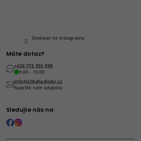
a
s
u
t
í
Sledovat na Instagramu
Máte dotaz?
+420 775 955 998
9:00 - 15:00
info@zilkahodinky.cz
Napište nám kdykoliv
Sledujte nás na