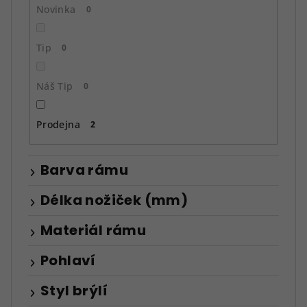
ů
Novinka
0
Tip
0
Náš Tip
0
Prodejna
2
Barva rámu
Délka nožiček (mm)
Materiál rámu
Pohlaví
Styl brýlí