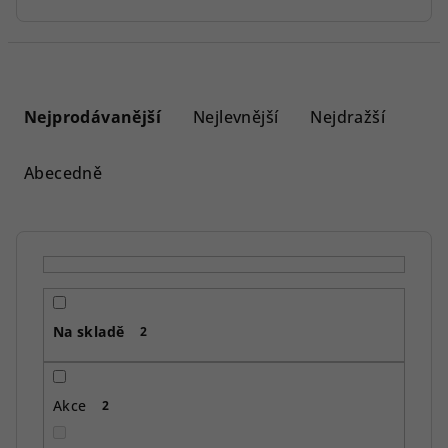
Ř
a
Nejprodávanější
Nejlevnější
Nejdražší
z
e
Abecedně
n
í
p
r
o
Na skladě
d
2
u
k
Akce
2
t