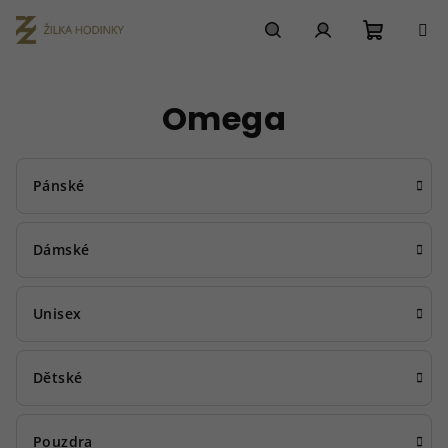
Přejít
na
obsah
Nákupn
Hledat
Přihlášení
Omega
košík
Pánské
Dámské
Unisex
Dětské
Pouzdra