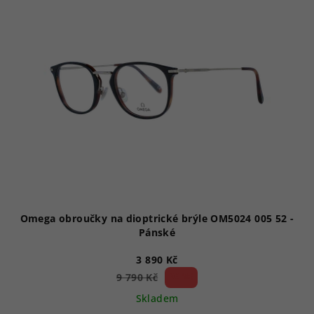
p
i
s
p
r
o
d
u
k
t
ů
Omega obroučky na dioptrické brýle OM5024 005 52 -
Pánské
3 890 Kč
60 %)
9 790 Kč
(–
Skladem