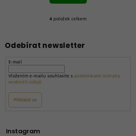
4
položek celkem
O
v
l
á
Odebírat newsletter
d
a
E-mail
c
í
Vložením e-mailu souhlasíte s
podmínkami ochrany
p
osobních údajů
r
v
k
Přihlásit se
y
v
Z
ý
á
p
p
Instagram
i