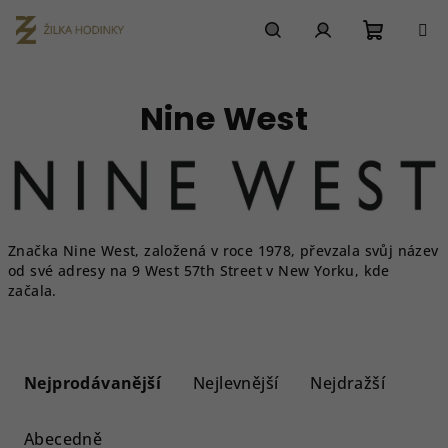
Přejít
na
obsah
Nákupn
Hledat
Přihlášení
Nine West
košík
Značka Nine West, založená v roce 1978, převzala svůj název
od své adresy na 9 West 57th Street v New Yorku, kde
začala.
Ř
a
Nejprodávanější
Nejlevnější
Nejdražší
z
e
Abecedně