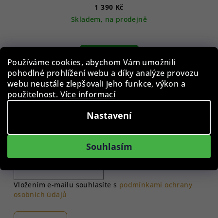
1 390 Kč
Skladem, na prodejně
Do košíku
Používáme cookies, abychom Vám umožnili
pohodlné prohlížení webu a díky analýze provozu
webu neustále zlepšovali jeho funkce, výkon a
1
položek celkem
použitelnost.
Více informací
O
v
Nastavení
l
á
Odebírat newsletter
d
Souhlasím
a
E-mail
c
í
Vložením e-mailu souhlasíte s
podmínkami ochrany
p
osobních údajů
r
v