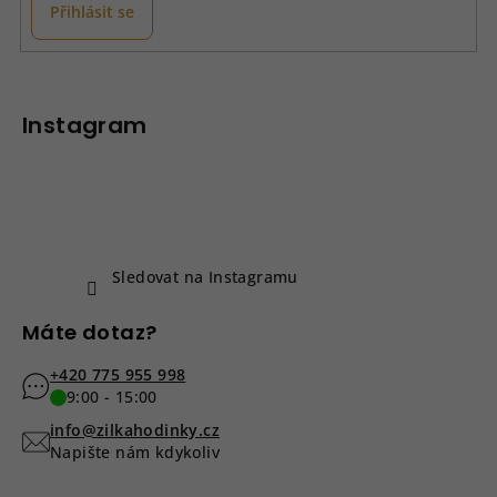
k
Přihlásit se
y
v
Z
ý
á
p
p
Instagram
i
a
s
u
t
í
Sledovat na Instagramu
Máte dotaz?
+420 775 955 998
9:00 - 15:00
info@zilkahodinky.cz
Napište nám kdykoliv