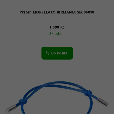
t
ů
Prsten MORELLATO BIRMANIA SEC06010
1 090 Kč
Skladem
Do košíku