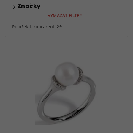
Značky
VYMAZAT FILTRY
Položek k zobrazení:
29
V
ý
p
i
s
p
r
o
d
u
k