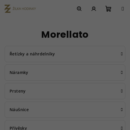
Přejít
na
obsah
Nákupn
Hledat
Přihlášení
Morellato
košík
Řetízky a náhrdelníky
Náramky
Prsteny
Náušnice
Přívěsky