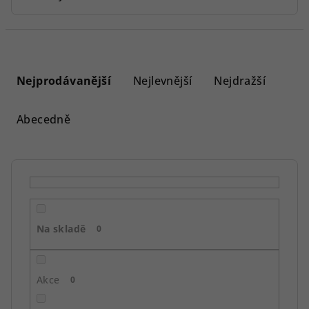
Ř
a
Nejprodávanější
Nejlevnější
Nejdražší
z
e
Abecedně
n
í
p
r
o
Na skladě
d
0
u
k
Akce
0
t