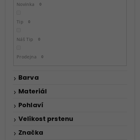
ů
Novinka
0
Tip
0
Náš Tip
0
Prodejna
0
Barva
Materiál
Pohlaví
Velikost prstenu
Značka