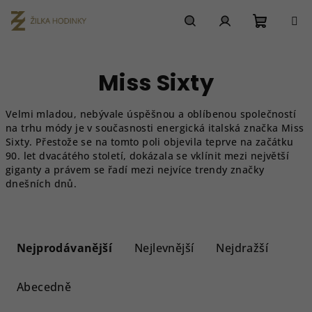
Přejít
na
obsah
Nákupn
Hledat
Přihlášení
Miss Sixty
košík
Velmi mladou, nebývale úspěšnou a oblíbenou společností
na trhu módy je v současnosti energická italská značka Miss
Sixty. Přestože se na tomto poli objevila teprve na začátku
90. let dvacátého století, dokázala se vklínit mezi největší
giganty a právem se řadí mezi nejvíce trendy značky
dnešních dnů.
Ř
a
Nejprodávanější
Nejlevnější
Nejdražší
z
e
Abecedně
n