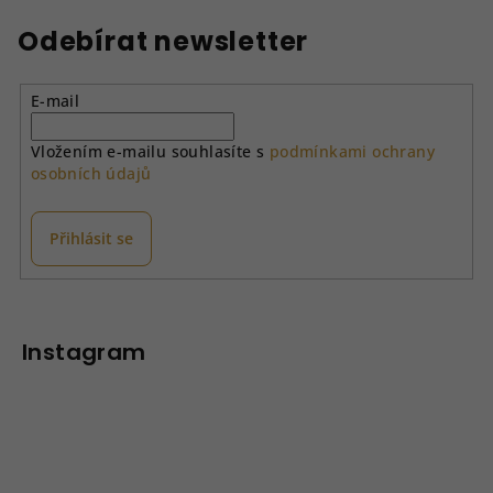
l
á
Odebírat newsletter
d
a
E-mail
c
í
Vložením e-mailu souhlasíte s
podmínkami ochrany
p
osobních údajů
r
v
k
Přihlásit se
y
v
Z
ý
á
p
p
Instagram
i
a
s
u
t
í