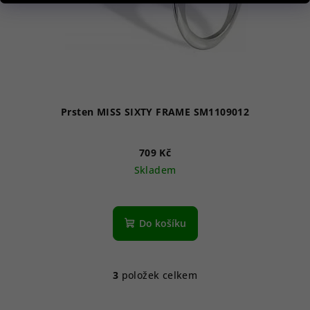
Prsten MISS SIXTY FRAME SM1109012
709 Kč
Skladem
Do košíku
3
položek celkem
O
v