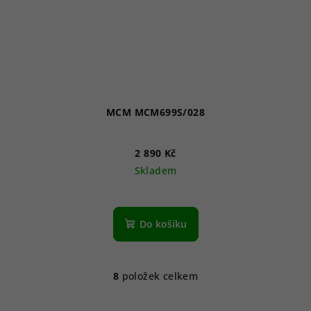
MCM MCM699S/028
2 890 Kč
Skladem
Do košíku
8
položek celkem
O
v