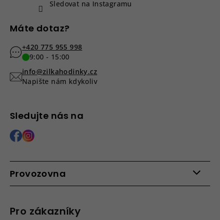
Sledovat na Instagramu
Máte dotaz?
+420 775 955 998
9:00 - 15:00
info@zilkahodinky.cz
Napište nám kdykoliv
Sledujte nás na
Provozovna
Po - Pá: 9:00 - 15:00
Roháčova 639, 390 02 Tábor
Pro zákazníky
Více informací >