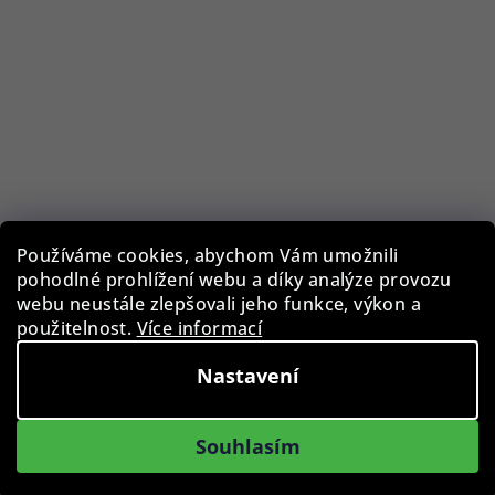
Používáme cookies, abychom Vám umožnili
pohodlné prohlížení webu a díky analýze provozu
MCM MCM702S/619
webu neustále zlepšovali jeho funkce, výkon a
použitelnost.
Více informací
2 890 Kč
Nastavení
Skladem
Souhlasím
Do košíku