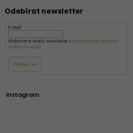
l
á
Odebírat newsletter
d
a
E-mail
c
í
Vložením e-mailu souhlasíte s
podmínkami ochrany
p
osobních údajů
r
v
k
Přihlásit se
y
v
Z
ý
á
p
p
Instagram
i
a
s
u
t
í