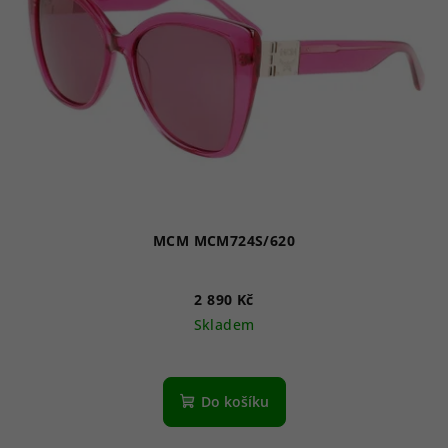
s
u
p
k
r
t
o
ů
d
u
k
t
ů
MCM MCM724S/620
2 890 Kč
Skladem
Do košíku