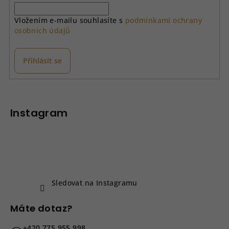
í
Vložením e-mailu souhlasíte s
podmínkami ochrany
p
osobních údajů
r
v
k
Přihlásit se
y
v
Z
ý
á
p
p
Instagram
i
a
s
u
t
í
Sledovat na Instagramu
Máte dotaz?
+420 775 955 998