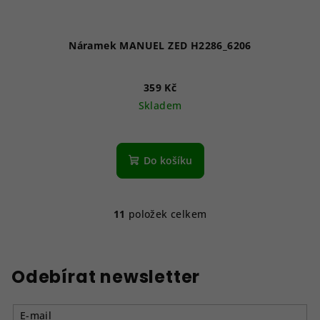
Náramek MANUEL ZED H2286_6206
359 Kč
Skladem
Do košíku
11
položek celkem
O
v
l
á
Odebírat newsletter
d
a
E-mail
c