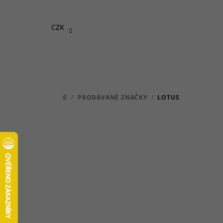
Přejít
na
CZK
obsah
/
PRODÁVANÉ ZNAČKY
/
LOTUS
DOMŮ