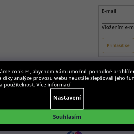
E-mail
Vložením e-ma
Přihlásit se
otaz?
Provozovna
áme cookies, abychom Vám umožnili pohodlné prohlíže
 díky analýze provozu webu neustále zlepšovali jeho fu
775 955 998
Po - Pá: 9:00 - 15:00
a použitelnost.
Více informací
0 - 15:00
Roháčova 639, 390 02 Tábor
Nastavení
zilkahodinky.cz
Více informací >
te nám kdykoliv
Souhlasím
ená platba
Sledujte nás na