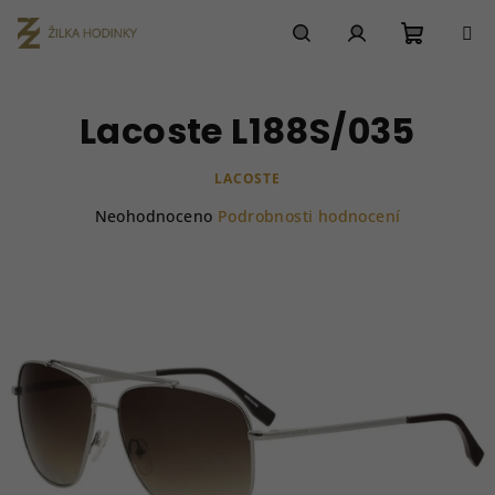
Přejít
na
obsah
Nákupn
Hledat
Přihlášení
Lacoste L188S/035
košík
LACOSTE
Průměrné
Neohodnoceno
Podrobnosti hodnocení
hodnocení
produktu
je
0,0
z
5
hvězdiček.