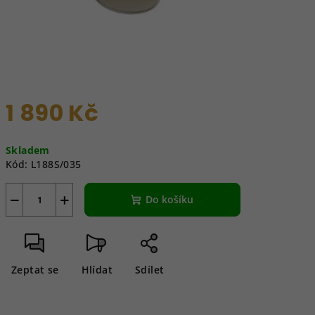
1 890 Kč
Měrná
Skladem
cena:
Kód:
L188S/035
−
+
Do košíku
Zeptat se
Hlídat
Sdílet