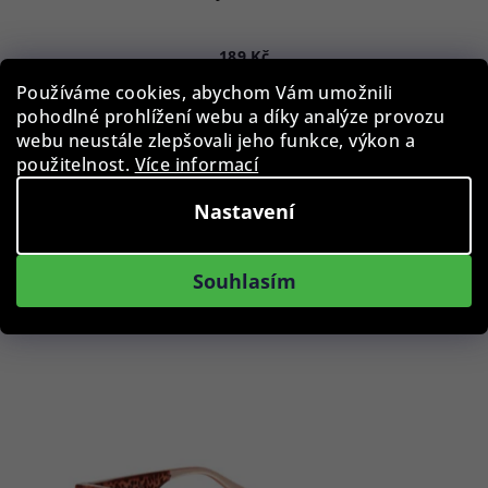
189 Kč
Skladem
Používáme cookies, abychom Vám umožnili
pohodlné prohlížení webu a díky analýze provozu
webu neustále zlepšovali jeho funkce, výkon a
použitelnost.
Více informací
Do košíku
Nastavení
Podobné produkty
Souhlasím