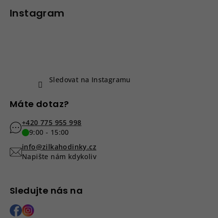
á
p
Instagram
a
t
í
Sledovat na Instagramu
Máte dotaz?
+420 775 955 998
9:00 - 15:00
info@zilkahodinky.cz
Napište nám kdykoliv
Sledujte nás na