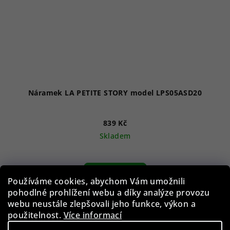
Náramek LA PETITE STORY model LPS05ASD20
839 Kč
Skladem
Do košíku
Používáme cookies, abychom Vám umožnili
pohodlné prohlížení webu a díky analýze provozu
webu neustále zlepšovali jeho funkce, výkon a
použitelnost.
Více informací