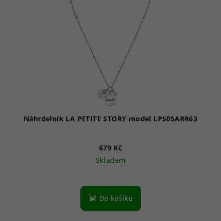
s
u
p
k
r
t
o
ů
d
u
k
t
ů
Náhrdelník LA PETITE STORY model LPS05ARR63
679 Kč
Skladem
Do košíku