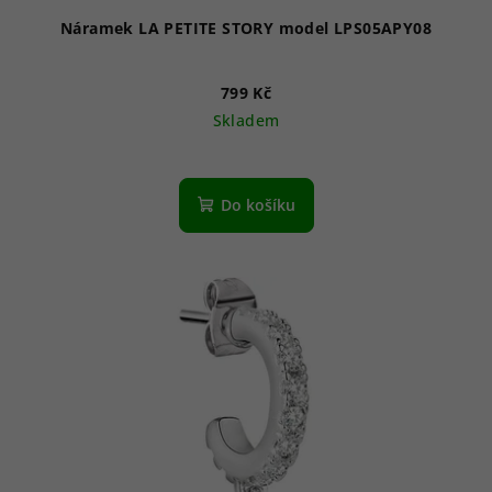
Náramek LA PETITE STORY model LPS05APY08
799 Kč
Skladem
Do košíku