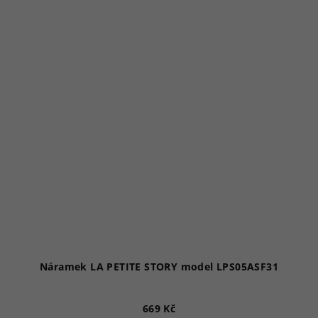
Náramek LA PETITE STORY model LPS05ASF31
669 Kč