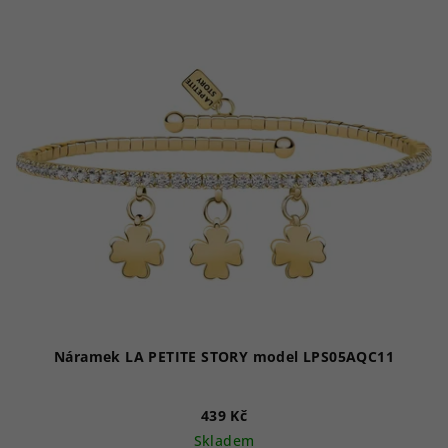
Náramek LA PETITE STORY model LPS05AQC11
439 Kč
Skladem