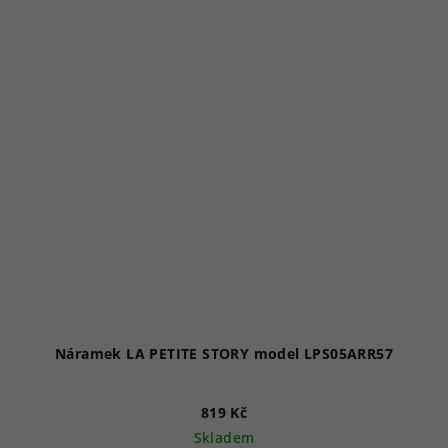
Náramek LA PETITE STORY model LPS05ARR57
819 Kč
Skladem