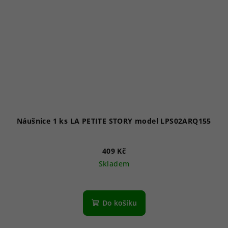
Náušnice 1 ks LA PETITE STORY model LPS02ARQ155
409 Kč
Skladem
Do košíku