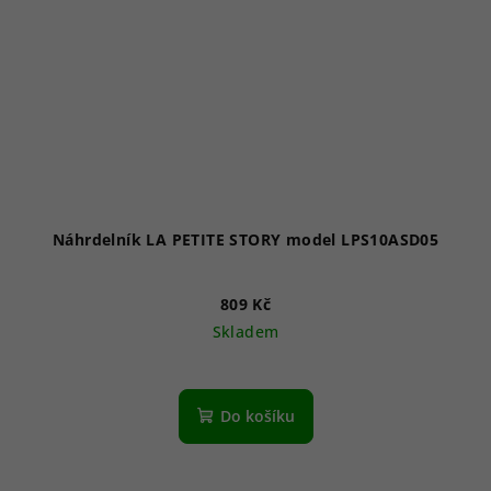
Náhrdelník LA PETITE STORY model LPS10ASD05
809 Kč
Skladem
Do košíku