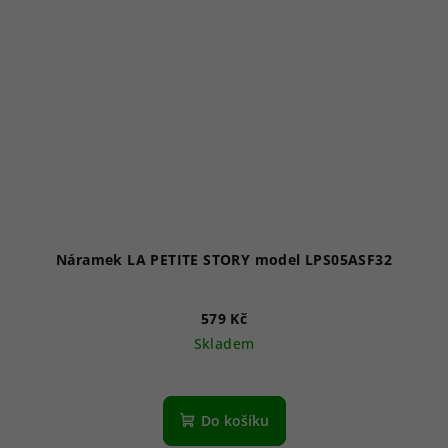
Náramek LA PETITE STORY model LPS05ASF32
579 Kč
Skladem
Do košíku