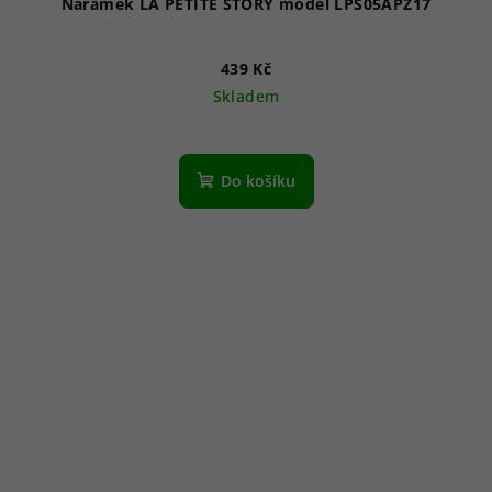
Náramek LA PETITE STORY model LPS05APZ17
439 Kč
Skladem
Do košíku