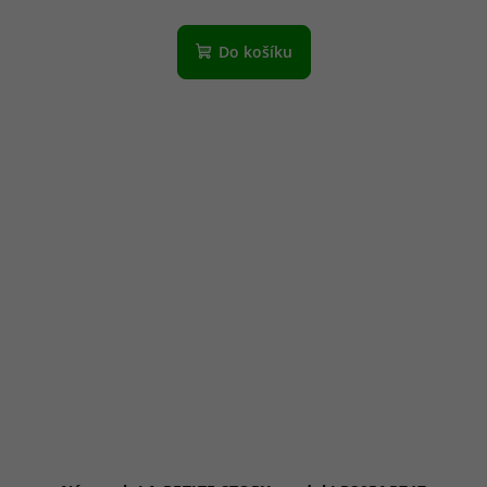
Do košíku