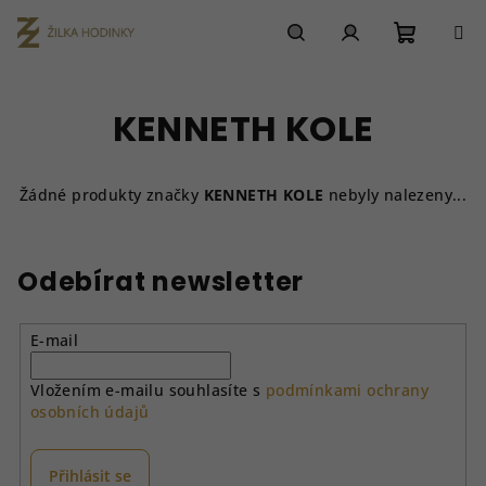
Přejít
na
obsah
Nákupn
Hledat
Přihlášení
KENNETH KOLE
košík
Žádné produkty značky
KENNETH KOLE
nebyly nalezeny...
Odebírat newsletter
E-mail
Vložením e-mailu souhlasíte s
podmínkami ochrany
osobních údajů
Přihlásit se