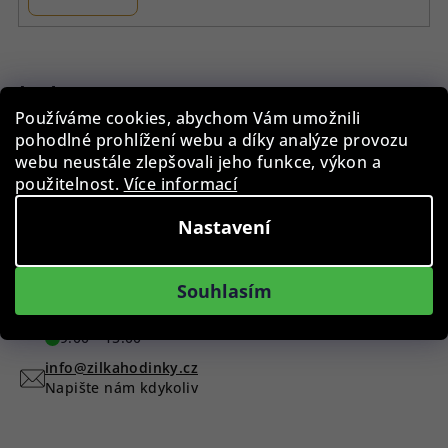
Z
á
p
Instagram
Používáme cookies, abychom Vám umožnili
a
pohodlné prohlížení webu a díky analýze provozu
t
webu neustále zlepšovali jeho funkce, výkon a
í
použitelnost.
Více informací
Nastavení
Sledovat na Instagramu
Máte dotaz?
Souhlasím
+420 775 955 998
9:00 - 15:00
info@zilkahodinky.cz
Napište nám kdykoliv