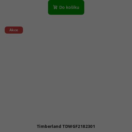
Do košíku
Akce
Timberland TDWGF2182301