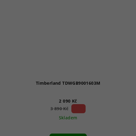
Timberland TDWGB9001603M
2 090 Kč
46 %)
3 890 Kč
(–
Skladem