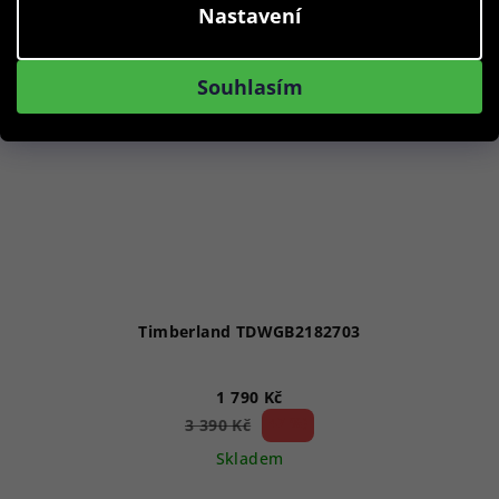
Nastavení
Souhlasím
Timberland TDWGB2182703
1 790 Kč
47 %)
3 390 Kč
(–
Skladem