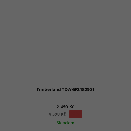
Timberland TDWGF2182901
2 490 Kč
45 %)
4 590 Kč
(–
Skladem