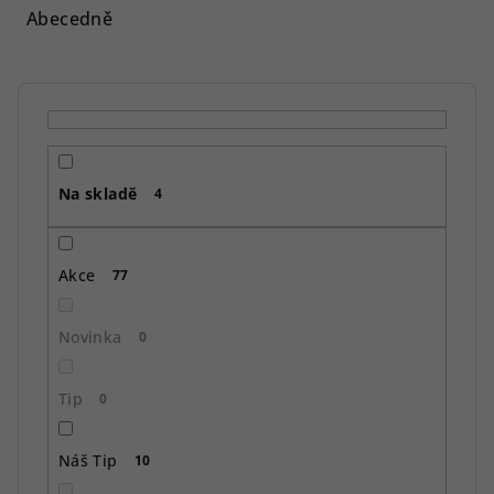
e
Abecedně
n
í
p
r
o
Na skladě
d
4
u
k
Akce
77
t
ů
Novinka
0
Tip
0
Náš Tip
10