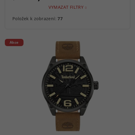
VYMAZAT FILTRY
Položek k zobrazení:
77
V
Akce
ý
p
i
s
p
r
o
d
u
k
t