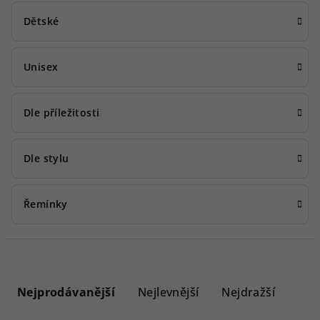
Dětské
Unisex
Dle příležitosti
Dle stylu
Řemínky
Ř
a
Nejprodávanější
Nejlevnější
Nejdražší
z