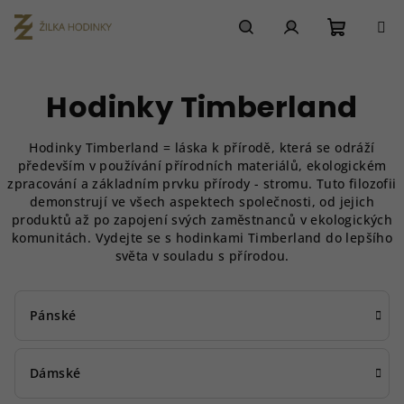
Přejít
na
obsah
Nákupn
Hledat
Přihlášení
Hodinky Timberland
košík
Hodinky Timberland = láska k přírodě, která se odráží
především v používání přírodních materiálů, ekologickém
zpracování a základním prvku přírody - stromu. Tuto filozofii
demonstrují ve všech aspektech společnosti, od jejich
produktů až po zapojení svých zaměstnanců v ekologických
komunitách. Vydejte se s hodinkami Timberland do lepšího
světa v souladu s přírodou.
Pánské
Dámské