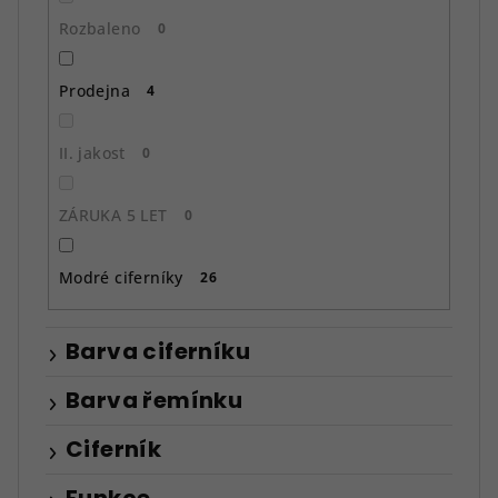
Rozbaleno
0
Prodejna
4
II. jakost
0
ZÁRUKA 5 LET
0
Modré ciferníky
26
Barva ciferníku
Barva řemínku
Ciferník