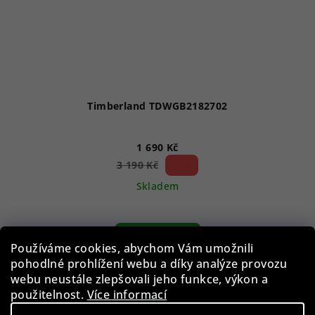
Timberland TDWGB2182702
1 690 Kč
47 %)
3 190 Kč
(–
Skladem
Do košíku
Používáme cookies, abychom Vám umožnili
pohodlné prohlížení webu a díky analýze provozu
webu neustále zlepšovali jeho funkce, výkon a
použitelnost.
Více informací
Akce