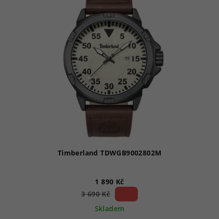
Timberland TDWGB9002802M
1 890 Kč
48 %)
3 690 Kč
(–
Skladem