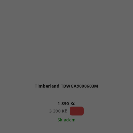
Timberland TDWGA9000603M
1 890 Kč
44 %)
3 390 Kč
(–
Skladem