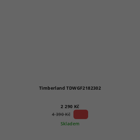
Timberland TDWGF2182302
2 290 Kč
47 %)
4 390 Kč
(–
Skladem