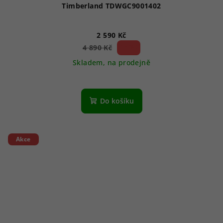
Timberland TDWGC9001402
2 590 Kč
47 %)
4 890 Kč
(–
Skladem, na prodejně
Do košíku
Akce