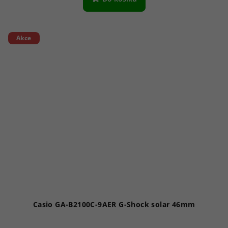
je
5,0
z
5
Akce
hvězdiček.
Casio GA-B2100C-9AER G-Shock solar 46mm