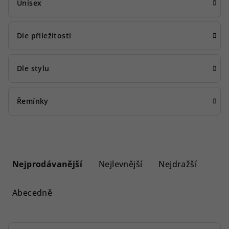
Unisex
Dle příležitosti
Dle stylu
Řemínky
Ř
a
Nejprodávanější
Nejlevnější
Nejdražší
z
e
Abecedně
n
í