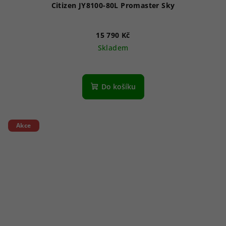
Citizen JY8100-80L Promaster Sky
15 790 Kč
Skladem
Průměrné
hodnocení
produktu
Do košíku
je
5,0
z
5
Akce
hvězdiček.