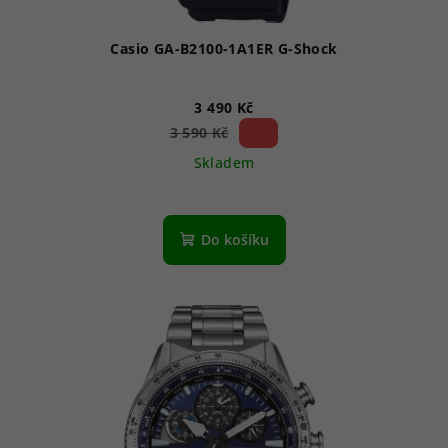
Casio GA-B2100-1A1ER G-Shock
3 490 Kč
2 %)
3 590 Kč
(–
Skladem
Do košíku