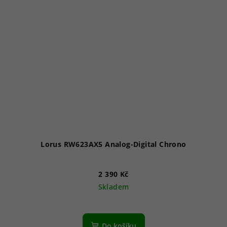
Lorus RW623AX5 Analog-Digital Chrono
2 390 Kč
Skladem
Průměrné
hodnocení
produktu
Do košíku