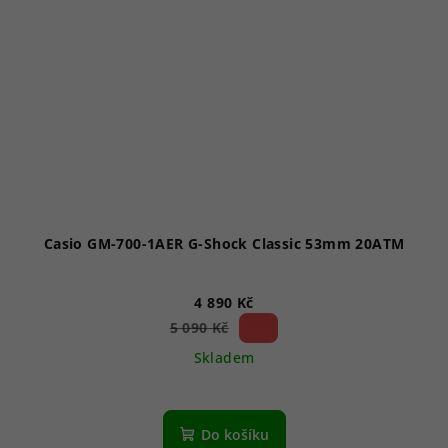
Casio GM-700-1AER G-Shock Classic 53mm 20ATM
4 890 Kč
3 %)
5 090 Kč
(–
Skladem
Do košíku