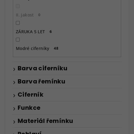
II. jakost
0
ZÁRUKA 5 LET
6
Modré ciferníky
48
Barva ciferníku
Barva řemínku
Ciferník
Funkce
Materiál řemínku