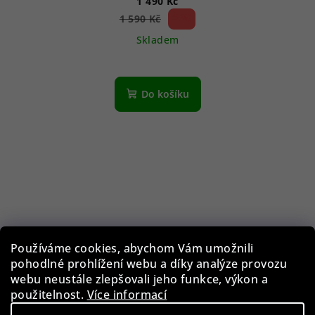
1 490 Kč
6 %)
1 590 Kč
(–
Skladem
Do košíku
Používáme cookies, abychom Vám umožnili
pohodlné prohlížení webu a díky analýze provozu
webu neustále zlepšovali jeho funkce, výkon a
použitelnost.
Více informací