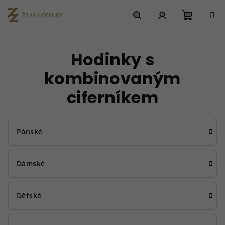
Přejít
na
obsah
Nákupn
Hledat
Přihlášení
Hodinky s
košík
kombinovaným
ciferníkem
Pánské
Dámské
Dětské