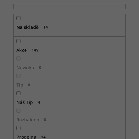
p
r
o
Na skladě
d
14
u
k
Akce
149
t
ů
Novinka
0
Tip
0
Náš Tip
4
Rozbaleno
0
Prodejna
14