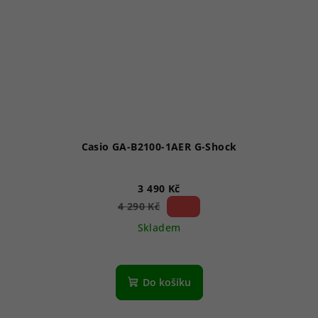
Casio GA-B2100-1AER G-Shock
3 490 Kč
18 %)
4 290 Kč
(–
Skladem
Do košíku