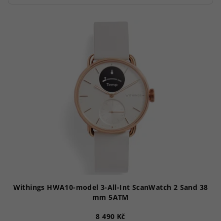
V
ý
p
i
s
p
r
o
d
u
k
t
ů
Withings HWA10-model 3-All-Int ScanWatch 2 Sand 38
mm 5ATM
8 490 Kč