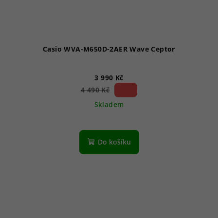
Casio WVA-M650D-2AER Wave Ceptor
3 990 Kč
11 %)
4 490 Kč
(–
Skladem
Do košíku