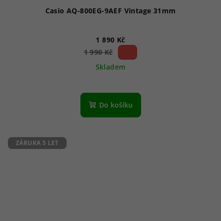
Casio AQ-800EG-9AEF Vintage 31mm
1 890 Kč
5 %)
1 990 Kč
(–
Skladem
Do košíku
ZÁRUKA 5 LET