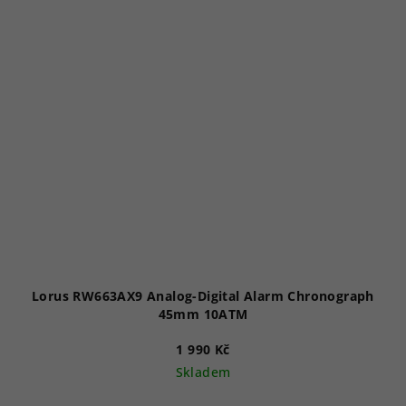
hvězdiček.
Lorus RW663AX9 Analog-Digital Alarm Chronograph
45mm 10ATM
1 990 Kč
Skladem