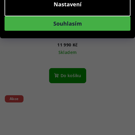
Nastavení
Souhlasím
Citizen JV1007-07E Promaster 35th Anniversary Eco-Drive
Combination 44mm 20ATM
11 990 Kč
Skladem
Do košíku
Akce