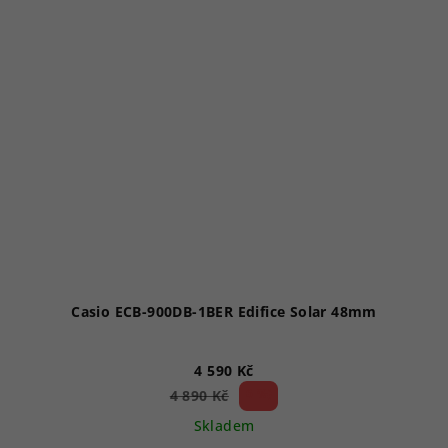
Casio ECB-900DB-1BER Edifice Solar 48mm
4 590 Kč
6 %)
4 890 Kč
(–
Skladem