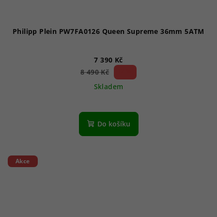
Philipp Plein PW7FA0126 Queen Supreme 36mm 5ATM
7 390 Kč
12 %)
8 490 Kč
(–
Skladem
Do košíku
Akce