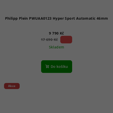
Philipp Plein PWUAA0123 Hyper Sport Automatic 46mm
9 790 Kč
44 %)
17 690 Kč
(–
Skladem
Do košíku
Akce