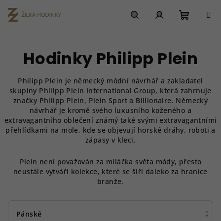
Přejít
na
obsah
Nákupn
Hledat
Přihlášení
Hodinky Philipp Plein
košík
Philipp Plein je německý módní návrhář a zakladatel
skupiny Philipp Plein International Group, která zahrnuje
značky Philipp Plein, Plein Sport a Billionaire. Německý
návrhář je kromě svého luxusního koženého a
extravagantního oblečení známý také svými extravagantními
přehlídkami na mole, kde se objevují horské dráhy, roboti a
zápasy v kleci.
Plein není považován za miláčka světa módy, přesto
neustále vytváří kolekce, které se šíří daleko za hranice
branže.
Pánské