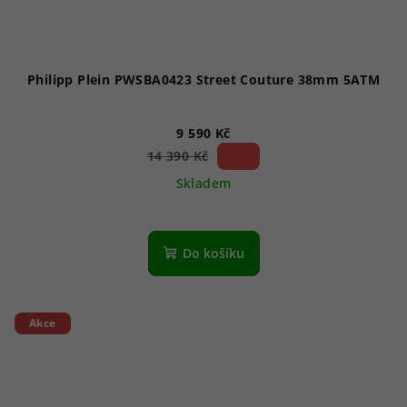
Philipp Plein PWSBA0423 Street Couture 38mm 5ATM
9 590 Kč
33 %)
14 390 Kč
(–
Skladem
Do košíku
Akce