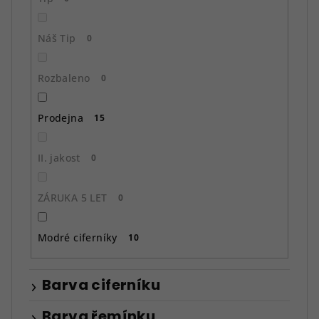
Náš Tip
0
Rozbaleno
0
Prodejna
15
II. jakost
0
ZÁRUKA 5 LET
0
Modré ciferníky
10
Barva ciferníku
Barva řemínku