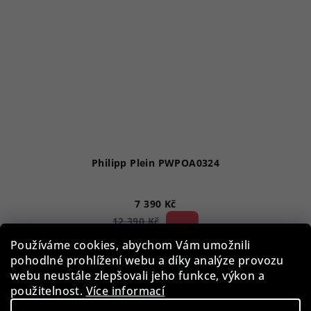
Philipp Plein PWPOA0324
7 390 Kč
40 %)
12 390 Kč
(–
Skladem
Používáme cookies, abychom Vám umožnili
pohodlné prohlížení webu a díky analýze provozu
webu neustále zlepšovali jeho funkce, výkon a
použitelnost.
Více informací
Do košíku