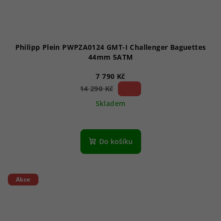
Philipp Plein PWPZA0124 GMT-I Challenger Baguettes
44mm 5ATM
7 790 Kč
45 %)
14 290 Kč
(–
Skladem
Do košíku
Akce