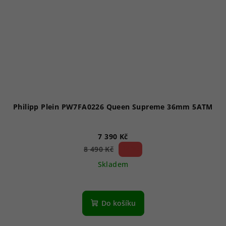
Philipp Plein PW7FA0226 Queen Supreme 36mm 5ATM
7 390 Kč
12 %)
8 490 Kč
(–
Skladem
Do košíku