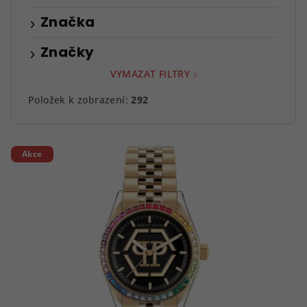
Značka
Značky
VYMAZAT FILTRY
Položek k zobrazení:
292
V
Akce
ý
p
i
s
p
r
o
d