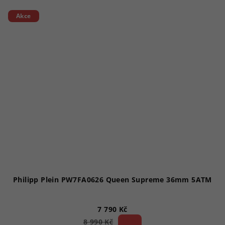
Akce
Philipp Plein PW7FA0626 Queen Supreme 36mm 5ATM
7 790 Kč
13 %)
8 990 Kč
(–