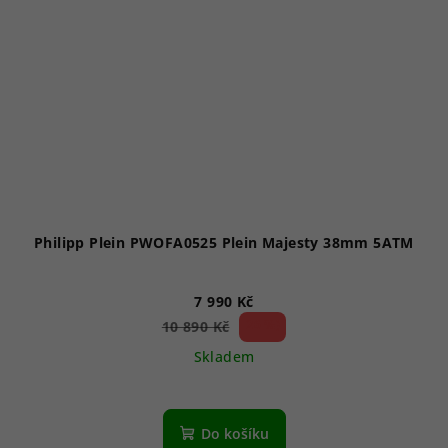
Philipp Plein PWOFA0525 Plein Majesty 38mm 5ATM
7 990 Kč
26 %)
10 890 Kč
(–
Skladem
Do košíku