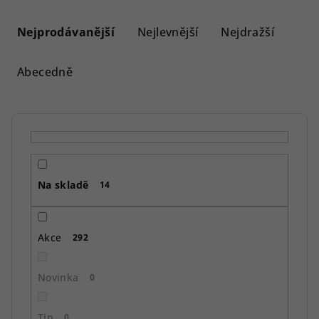
Ř
a
Nejprodávanější
Nejlevnější
Nejdražší
z
e
Abecedně
n
í
p
r
o
Na skladě
d
14
u
k
Akce
292
t
ů
Novinka
0
Tip
0