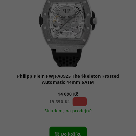
Philipp Plein PWJFA0925 The $keleton Frosted
Automatic 44mm 5ATM
14 090 Kč
27 %)
19 390 Kč
(–
Skladem, na prodejně
Do košíku