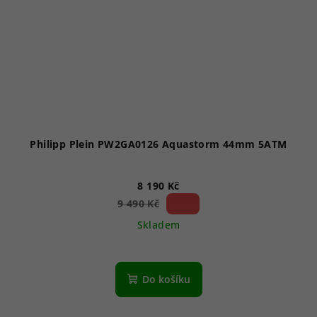
Philipp Plein PW2GA0126 Aquastorm 44mm 5ATM
8 190 Kč
13 %)
9 490 Kč
(–
Skladem
Do košíku