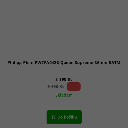
Philipp Plein PW7FA0426 Queen Supreme 36mm 5ATM
8 190 Kč
13 %)
9 490 Kč
(–
Skladem
Do košíku