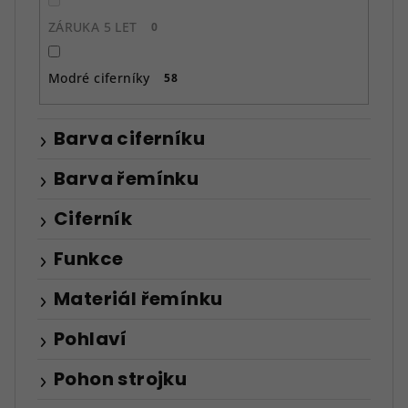
ZÁRUKA 5 LET
0
Modré ciferníky
58
Barva ciferníku
Barva řemínku
Ciferník
Funkce
Materiál řemínku
Pohlaví
Pohon strojku