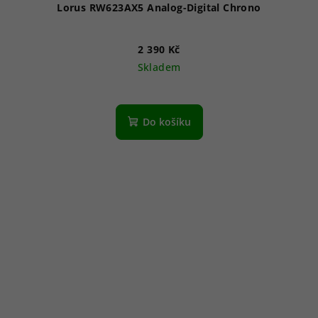
Lorus RW623AX5 Analog-Digital Chrono
2 390 Kč
Skladem
Průměrné
hodnocení
produktu
Do košíku
je
5,0
z
5
hvězdiček.