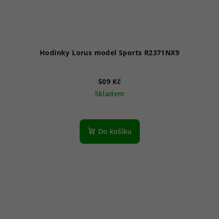
Hodinky Lorus model Sports R2371NX9
509 Kč
Skladem
Průměrné
hodnocení
produktu
Do košíku
je
5,0
z
5
hvězdiček.