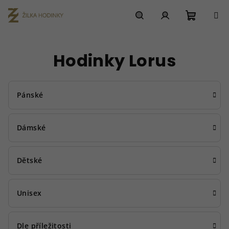
Přejít
na
obsah
Nákupn
Hledat
Přihlášení
Hodinky Lorus
košík
Pánské
Dámské
Dětské
Unisex
Dle příležitosti