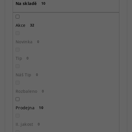
Na skladě
d
10
u
k
Akce
32
t
ů
Novinka
0
Tip
0
Náš Tip
0
Rozbaleno
0
Prodejna
10
II. jakost
0