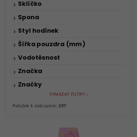
Sklíčko
Spona
Styl hodinek
Šířka pouzdra (mm)
Vodotěsnost
Značka
Značky
VYMAZAT FILTRY
Položek k zobrazení:
297
V
ý