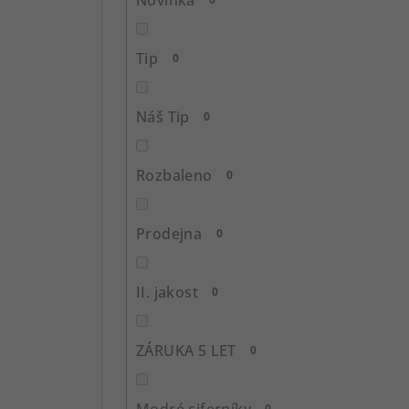
n
í
Tip
0
p
Náš Tip
0
a
n
Rozbaleno
0
e
l
Prodejna
0
II. jakost
0
ZÁRUKA 5 LET
0
Modré ciferníky
0