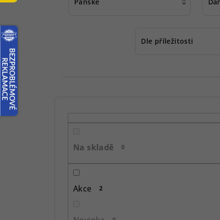
Pánské
Dá
Dle příležitosti
P
o
s
Na skladě
0
t
r
Akce
2
a
n
Novinka
0