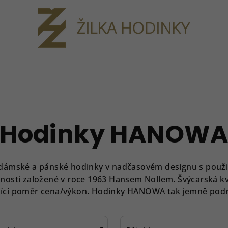
Hodinky HANOW
ámské a pánské hodinky v nadčasovém designu s použit
ečnosti založené v roce 1963 Hansem Nollem.
Švýcarská kv
kající poměr cena/výkon. Hodinky HANOWA tak jemně podrt