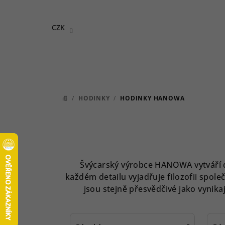
Přejít
na
CZK
obsah
/
HODINKY
/
HODINKY HANOWA
DOMŮ
Švýcarský výrobce HANOWA vytváří d
každém detailu vyjadřuje filozofii spol
jsou stejně přesvědčivé jako vyni