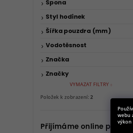
Spona
Styl hodinek
Šířka pouzdra (mm)
Vodotěsnost
Značka
Značky
VYMAZAT FILTRY
Položek k zobrazení:
2
Použív
webu a
výkon 
Přijímáme online platby