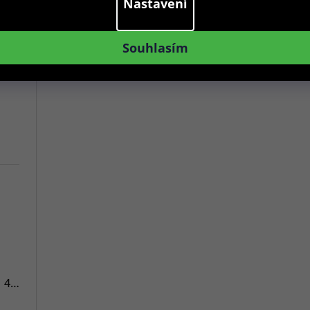
Nastavení
Souhlasím
7
Versace VE3A00720 Hellenyium 42mm