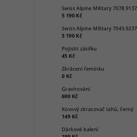
5 190 Kč
5 190 Kč
Pojistit zásilku
45 Kč
Zkrácení řemínku
0 Kč
Gravírování
690 Kč
Kovový zkracovač tahů, černý
149 Kč
Dárkové balení
199 Kč