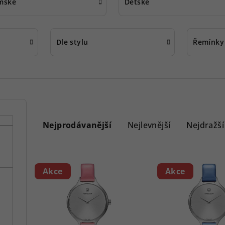
mské
Dětské
Dle stylu
Řemínky
Ř
a
Nejprodávanější
Nejlevnější
Nejdražší
z
e
V
Akce
Akce
n
ý
í
p