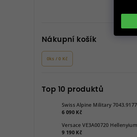
Nákupní košík
0
ks /
0 Kč
Top 10 produktů
Swiss Alpine Military 7043.917
6 090 Kč
9 190 Kč