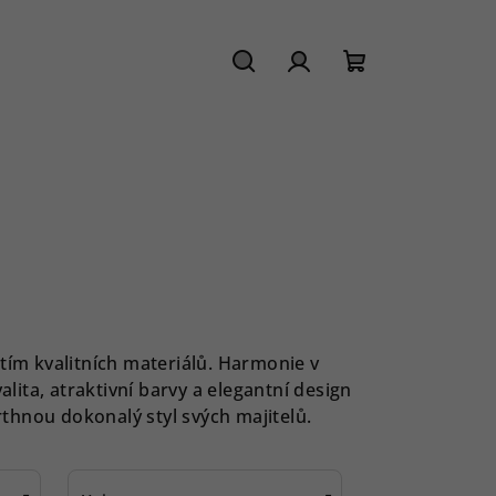
Hledat
Přihlášení
Nákupní
košík
A
ím kvalitních materiálů. Harmonie v
alita, atraktivní barvy a elegantní design
hnou dokonalý styl svých majitelů.