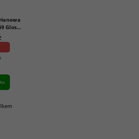
y Hanowa
59 Glossy
č
1 %)
m
íku
elkem